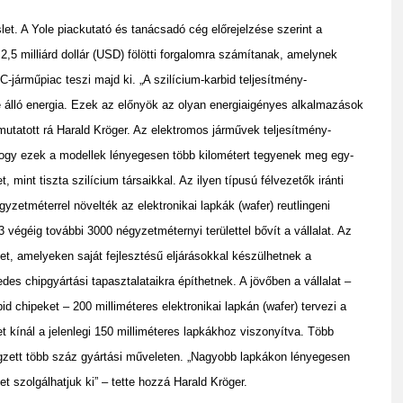
slet. A Yole piackutató és tanácsadó cég előrejelzése szerint a
2,5 milliárd dollár (USD) fölötti forgalomra számítanak, amelynek
C-járműpiac teszi majd ki. „A szilícium-karbid teljesítmény-
 álló energia. Ezek az előnyök az olyan energiaigényes alkalmazások
mutatott rá Harald Kröger. Az elektromos járművek teljesítmény-
 hogy ezek a modellek lényegesen több kilométert tegyenek meg egy-
mint tiszta szilícium társaikkal. Az ilyen típusú félvezetők iránti
zetméterrel növelték az elektronikai lapkák (wafer) reutlingeni
 végéig további 3000 négyzetméternyi területtel bővít a vállalat. Az
t, amelyeken saját fejlesztésű eljárásokkal készülhetnek a
edes chipgyártási tapasztalataikra építhetnek. A jövőben a vállalat –
bid chipeket – 200 milliméteres elektronikai lapkán (wafer) tervezi a
 kínál a jelenlegi 150 milliméteres lapkákhoz viszonyítva. Több
égzett több száz gyártási műveleten. „Nagyobb lapkákon lényegesen
et szolgálhatjuk ki” – tette hozzá Harald Kröger.