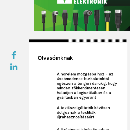
Olvasóinknak
A norelem mozgásba hoz – az
úszómedence-burkolatoktól
egészen a tengeri darukig, hogy
minden zökkenőmentesen
haladjon a logisztikában és a
gyártásban egyaránt
A textilszolgáltatók közösen
dolgoznak a textíliák
újrahasznosításáért
A Széchenyi István Egyetem