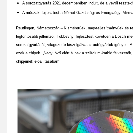
A sorozatgyártás 2021 decemberében indult, de a vevői tesztek
A műszaki fejlesztést a Német Gazdasági és Energiaügyi Minis
Reutlingen, Németország – Kisméretűek, nagyteljesítményűek és ren
legfontosabb jellemzői. Többévnyi fejlesztést követően a Bosch m
sorozatgyártását, világszerte kiszolgálva az autógyártók igényeit.
ezek a chipek. „Nagy jövő előtt állnak a szilícium-karbid félvezetők
chipjeinek előállításában”