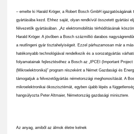
– emelte ki Harald Kröger, a Robert Bosch GmbH igazgatóságának tag
gyártásába kezd. Ehhez saját, olyan rendkívül összetett gyártási el
félvezetők gyártásában. „Az elektromobilitás térhódításának köszö
Harald Kröger. A jövőben a Bosch százmillió darabos nagyságrendűre 
a reutlingeni gyár tisztahelyiségeit. Ezzel párhuzamosan már a más
hatékonyabb technológiával rendelkezik és a sorozatgyártás várható
folyamatainak fejlesztéséhez a Bosch az „IPCEI (Important Project 
(Mikroelektronika)” program részeként a Német Gazdasági és Energ
támogatjuk a félvezetőgyártás németországi
meghonosítását. A Bosc
mikroelektronikai ökoszisztémát, egyben újabb lépés a függetlenség 
hangsúlyozta Peter Altmaier, Németország gazdasági minisztere.
Az anyag, amiből az álmok életre kelnek