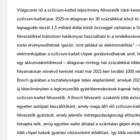
Világszerte nő a szilícium-karbid teljesítmény-félvezetők iránti kere
szilícium-karbid-piac 2025-re átlagosan évi 30 százalékkal bővül és 
legnagyobb részét 1,5 milliárd dollár körüli összeggel várhatóan a Si
félvezetőkkel különösen hatékonyan használható ki a rendelkezésre
során érvényesülhetnek igazán, mint például az elektromobilitás” – 
elektronikájában a szilícium-karbid chipek gondoskodhatnak arról,
egy akkumulátortöltéssel – átlagosan mintegy hat százalékkal többet, 
folyamatosan növekvő kereslet miatt már 2021-ben további 1000 négy
Bosch gyárában a tisztahelyiségek teljes alapterületét, amelyet 2023
új létesítményben a legkorszerűbb gyártóberendezések kapnak helye
szilícium-karbid félvezetők. A Bosch félvezető- szakértői több évtiz
egyetlen autóipari beszállítóként, amely maga állít elő szilícium-kar
félvezetők gyártását, amely jelentős méretgazdaságossági előnyöket
hónapba telik, amíg egyetlen wafer áthalad a számtalan gépen elv
több chipet tudunk gyártási ciklusonként előállítani, így több vevőnk