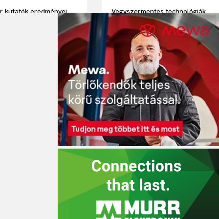
r kutatók eredményei
Vegyszermentes technológiák
lják az autonóm
a víztisztításban: klór helyett
ek és robotika jövőjét
akár UV-fénnyel vagy ózonnal
is fertőtleníthető az ivóvíz