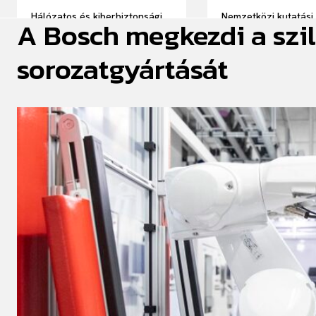
Hálózatos és kiberbiztonsági
Nemzetközi kutatási
A Bosch megkezdi a szi
területen világszinten jegyzik
együttműködésben
a PTE MIK-et
fejlesztenek extrém
körülmények között
sorozatgyártását
kvantumszenzorokat
REN Wigner kutatói