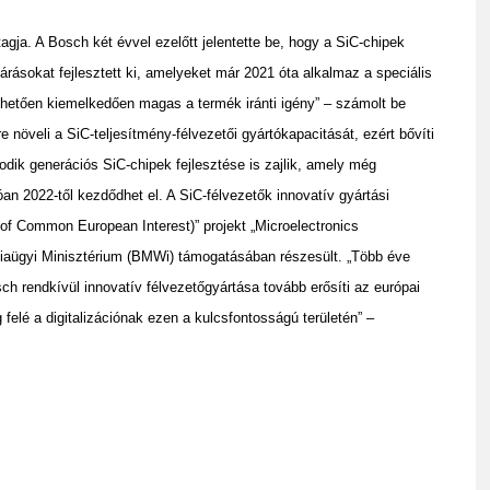
ja. A Bosch két évvel ezelőtt jelentette be, hogy a SiC-chipek
járásokat fejlesztett ki, amelyeket már 2021 óta alkalmaz a speciális
nhetően kiemelkedően magas a termék iránti igény” – számolt be
növeli a SiC-teljesítmény-félvezetői gyártókapacitását, ezért bővíti
odik generációs SiC-chipek fejlesztése is zajlik, amely még
an 2022-től kezdődhet el. A SiC-félvezetők innovatív gyártási
of Common European Interest)” projekt „Microelectronics
iaügyi Minisztérium (BMWi) támogatásában részesült. „Több éve
h rendkívül innovatív félvezetőgyártása tovább erősíti az európai
felé a digitalizációnak ezen a kulcsfontosságú területén” –