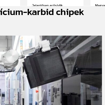
Jelentősen erősödik
Magya
lícium-karbid chipek
Magyarország prenatális
formá
genetikai vizsgálati kapacitása
járműv
 működő
– A GenePlanet felvásárolta a
 a HUN-
New Era Genetics-et