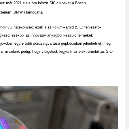
hez már 2021 eleje óta készít SiC-chipeket a Bosch
ztérium (BMWi) támogatta
dkívül hatékonyak: ezek a szilícium-karbid (SiC) félvezetők
egkezdi ezekből az innovatív anyagból készülő termékek
 A jövőben egyre több sorozatgyártású gépkocsiban jelenhetnek meg
, a mi célunk pedig, hogy világelsők legyünk az elektromobilitás SiC-