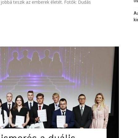
ös
jobbá teszik az emberek életét. Fotók: Dudás
Au
ki
lismerés a duális