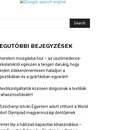
EGUTÓBBI BEJEGYZÉSEK
 norelem mozgásba hoz – az úszómedence-
rkolatoktól egészen a tengeri darukig, hogy
inden zökkenőmentesen haladjon a
gisztikában és a gyártásban egyaránt
textilszolgáltatók közösen dolgoznak a textíliák
rahasznosításáért
Széchenyi István Egyetem adott otthont a World
obot Olympiad magyarországi döntőjének
intet lép a hálózati kapacitás kihasználása –