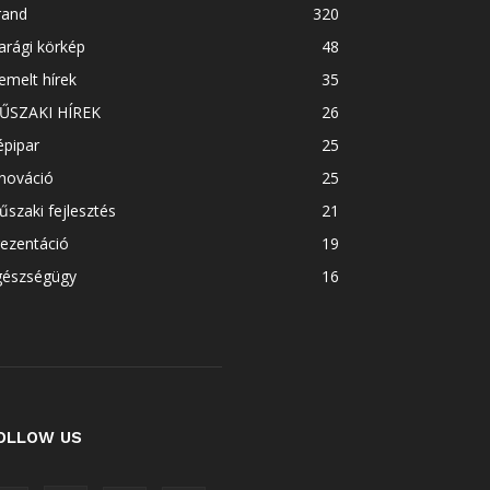
rand
320
arági körkép
48
emelt hírek
35
ŰSZAKI HÍREK
26
épipar
25
nováció
25
szaki fejlesztés
21
ezentáció
19
gészségügy
16
OLLOW US