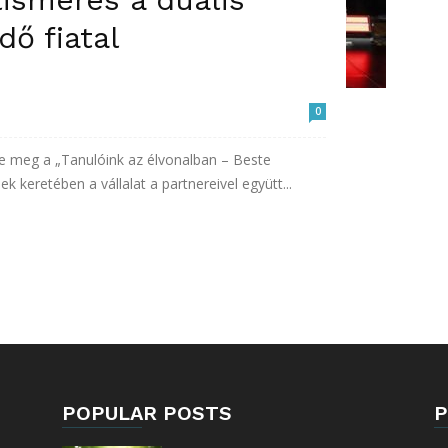
ő fiatal
0
e meg a „Tanulóink az élvonalban – Beste
 keretében a vállalat a partnereivel együtt...
POPULAR POSTS
P