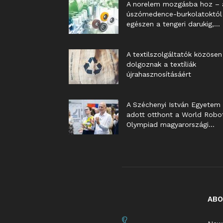
A norelem mozgásba hoz – 
úszómedence-burkolatoktól
egészen a tengeri darukig,...
A textilszolgáltatók közösen
dolgoznak a textíliák
újrahasznosításáért
A Széchenyi István Egyetem
adott otthont a World Robo
Olympiad magyarországi...
ABO