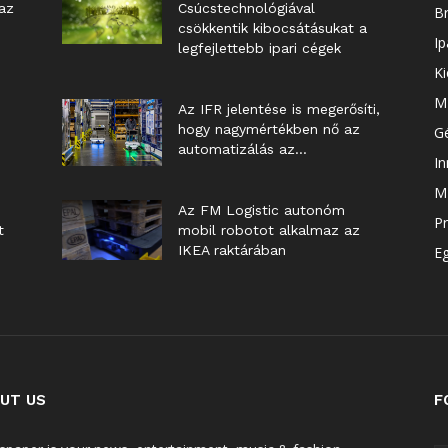
az
Csúcstechnológiával
B
csökkentik kibocsátásukat a
Ip
legfejlettebb ipari cégek
Ki
M
Az IFR jelentése is megerősíti,
hogy nagymértékben nő az
G
automatizálás az...
In
Mű
Az FM Logistic autonóm
Pr
t
mobil robotot alkalmaz az
IKEA raktárában
E
UT US
F