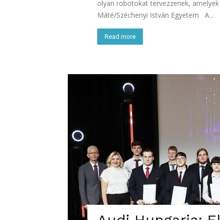
olyan robotokat tervezzenek, amelyek 
Máté/Széchenyi István Egyetem A...
Read more
Audi Hungaria: E