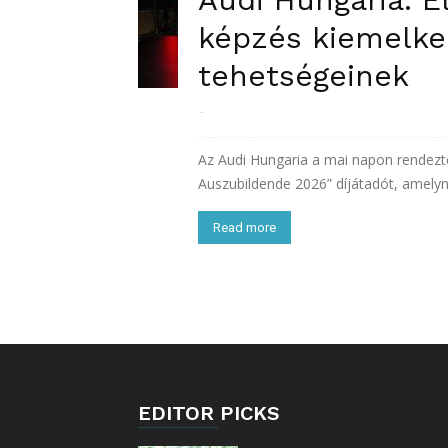
képzés kiemelked
tehetségeinek
-
Az Audi Hungaria a mai napon rendezt
Auszubildende 2026” díjátadót, amelynek
Read more
EDITOR PICKS