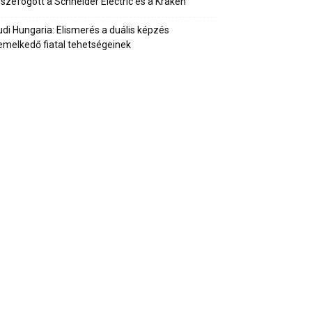
szefogott a Schneider Electric és a Kraken
di Hungaria: Elismerés a duális képzés
emelkedő fiatal tehetségeinek