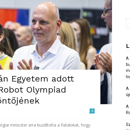
L
A
bu
m
ván Egyetem adott
lo
 Robot Olympiad
A 
új
öntőjének
A 
0
R
iai miniszter arra buzdította a fiatalokat, hogy
Sz