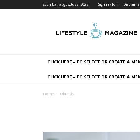
szombat, augusztus 8, 2026
Sign in / Join
Disclaime
ProdEngineer
Média
CLICK HERE - TO SELECT OR CREATE A ME
CLICK HERE - TO SELECT OR CREATE A ME
Home
Oktatás