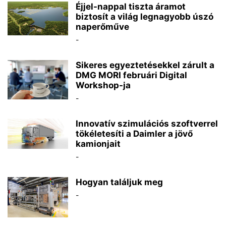
Éjjel-nappal tiszta áramot
biztosít a világ legnagyobb úszó
naperőműve
-
Sikeres egyeztetésekkel zárult a
DMG MORI februári Digital
Workshop-ja
-
Innovatív szimulációs szoftverrel
tökéletesíti a Daimler a jövő
kamionjait
-
Hogyan találjuk meg
-