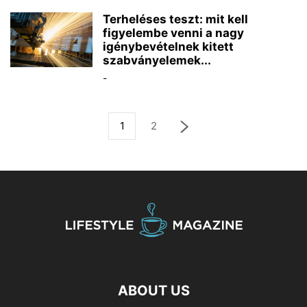
Terheléses teszt: mit kell
figyelembe venni a nagy
igénybevételnek kitett
szabványelemek...
-
1
2
ABOUT US