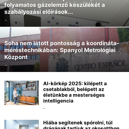
folyamatos gázelemző készülékét a
szabályozási előírások...
-
Soha nem látott pontosság a koordináta-
méréstechnikában: Spanyol Metrológiai
Központ
-
AI-körkép 2025: kilépett a
csetablakból, belépett az
életünkbe a mesterséges
intelligencia
-
Hiába segítenek spórolni, túl
drágának tartjuk az okosotthon