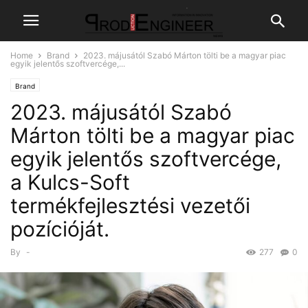
Home
Brand
2023. májusától Szabó Márton tölti be a magyar piac
egyik jelentős szoftvercége,...
Brand
2023. májusától Szabó
Márton tölti be a magyar piac
egyik jelentős szoftvercége,
a Kulcs-Soft
termékfejlesztési vezetői
pozícióját.
By
-
277
0