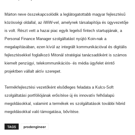
Márton neve összekapcsolódik a leglátogatottabb magyar fejlesztésű
közösségi oldallal, az iWiW-vel, amelynek társalapítója és ügyvezetője
is volt. Részt vett a hazai piac egyik legelső fintech startupjának, a
Personal Finance Manager szolgáltatást nyújtó Koin-nak a
megalapításában, ezen kívül az integrált kommunikációval és digitális
fejlesztésekkel foglalkozó Mitonál stratégiai tanácsadóként is számos
kiemelt penzügyi, telekommunikációs- és média ügyfelet érintő
projektben vállalt aktív szerepet.
Termékfejlesztési vezetőként elsődleges feladata a Kulcs-Soft
szolgáltatási portfóliójának erősítése új és innovatív felhőalapú
megoldásokkal, valamint a termékek es szolgáltatások további hibrid
megoldásokkal való támogatása, bővítése.
TAGS
prodengineer