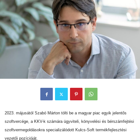
2023. májusától Szabó Márton tölti be a magyar piac egyik jelentős
szoftvercége, a KKV-k számára ügyviteli, könyvelési és bérszámfejtési
szoftvermegoldásokra specializálódott Kulcs-Soft termékfejlesztési
vezetői pozícióját.