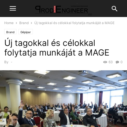
Home
Brand
Új tagokkal és célokkal folytatja munkáját a MAGE
Brand
Gépipar
Új tagokkal és célokkal
folytatja munkáját a MAGE
By
-
63
0