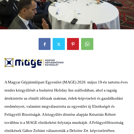
A Magyar Gépjárműipari Egyesület (MAGE) 2026. május 19-én tartotta éves
rendes közgyűlését a budaörsi Holiday Inn szállodában, ahol a tagság
áttekintette az elmúlt időszak szakmai, érdek-képviseleti és gazdálkodási
eredményeit, valamint megválasztotta az egyesület új Elnökségét és
Felügyelő Bizottságát. A közgyűlés döntése alapján Krisztián Róbert
továbbra is a MAGE elnökeként folytatja munkáját. A Felügyelőbizottság
elnökének Gábor Zoltánt választották a Deloitte Zrt. képviseletében.