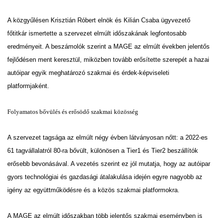
A közgyűlésen Krisztián Róbert elnök és Kilián Csaba ügyvezető
főtitkár ismertette a szervezet elmúlt időszakának legfontosabb
eredményeit. A beszámolók szerint a MAGE az elmúlt években jelentős
fejlődésen ment keresztül, miközben tovább erősítette szerepét a hazai
autóipar egyik meghatározó szakmai és érdek-képviseleti
platformjaként.
Folyamatos bővülés és erősödő szakmai közösség
A szervezet tagsága az elmúlt négy évben látványosan nőtt: a 2022-es
61 tagvállalatról 80-ra bővült, különösen a Tier1 és Tier2 beszállítók
erősebb bevonásával. A vezetés szerint ez jól mutatja, hogy az autóipar
gyors technológiai és gazdasági átalakulása idején egyre nagyobb az
igény az együttműködésre és a közös szakmai platformokra.
A MAGE az elmúlt időszakban több jelentős szakmai eseményben is