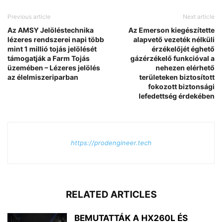
Previous article
Next article
Az AMSY Jelöléstechnika
Az Emerson kiegészítette
lézeres rendszerei napi több
alapvető vezeték nélküli
mint 1 millió tojás jelölését
érzékelőjét éghető
támogatják a Farm Tojás
gázérzékelő funkcióval a
üzemében – Lézeres jelölés
nehezen elérhető
az élelmiszeriparban
területeken biztosított
fokozott biztonsági
lefedettség érdekében
https://prodengineer.tech
RELATED ARTICLES
BEMUTATTÁK A HX260L ÉS