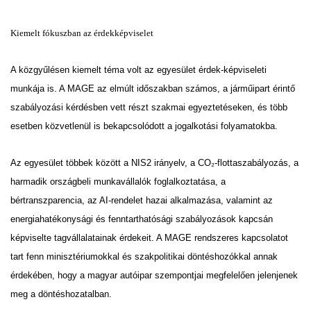
Kiemelt fókuszban az érdekképviselet
A közgyűlésen kiemelt téma volt az egyesület érdek-képviseleti
munkája is. A MAGE az elmúlt időszakban számos, a járműipart érintő
szabályozási kérdésben vett részt szakmai egyeztetéseken, és több
esetben közvetlenül is bekapcsolódott a jogalkotási folyamatokba.
Az egyesület többek között a NIS2 irányelv, a CO₂-flottaszabályozás, a
harmadik országbeli munkavállalók foglalkoztatása, a
bértranszparencia, az AI-rendelet hazai alkalmazása, valamint az
energiahatékonysági és fenntarthatósági szabályozások kapcsán
képviselte tagvállalatainak érdekeit. A MAGE rendszeres kapcsolatot
tart fenn minisztériumokkal és szakpolitikai döntéshozókkal annak
érdekében, hogy a magyar autóipar szempontjai megfelelően jelenjenek
meg a döntéshozatalban.