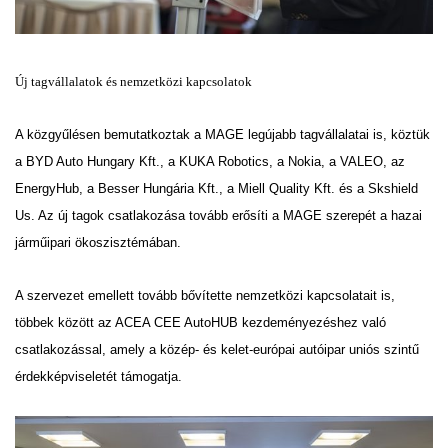
Új tagvállalatok és nemzetközi kapcsolatok
A közgyűlésen bemutatkoztak a MAGE legújabb tagvállalatai is, köztük
a BYD Auto Hungary Kft., a KUKA Robotics, a Nokia, a VALEO, az
EnergyHub, a Besser Hungária Kft., a Miell Quality Kft. és a Skshield
Us. Az új tagok csatlakozása tovább erősíti a MAGE szerepét a hazai
járműipari ökoszisztémában.
A szervezet emellett tovább bővítette nemzetközi kapcsolatait is,
többek között az ACEA CEE AutoHUB kezdeményezéshez való
csatlakozással, amely a közép- és kelet-európai autóipar uniós szintű
érdekképviseletét támogatja.