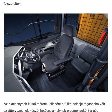
felszereltek.
Az alacsonyabb külső méretek ellenére a fülke belseje tágasabbá vált
az áttervezésnek köszönhetően,
amelynek eredményeként a gép