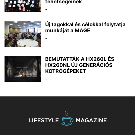
tehetségeinek
-
Új tagokkal és célokkal folytatja
munkáját a MAGE
-
BEMUTATTÁK A HX260L ÉS
HX260NL ÚJ GENERÁCIÓS
KOTRÓGÉPEKET
-