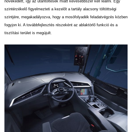
növekedett, így az utántöltések miatt kevesebbszer kell leállni. Egy
szintérzékelő figyelmezteti a kezelőt a tartály alacsony töltöttségi
szintjére, megakadályozva, hogy a
mosófolyadék feladatvégzés közben
fogyjon ki. A továbbfejlesztés részeként az ablaktörlő funkció és a
tisztítási terület is megújult.