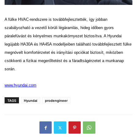
A fülke HVAC-rendszere is továbbfejlesztették, így jobban
szabályozható a vezető körüli légáramlás, hideg
időben gyors
páralefúvást és kényelmes munkakörnyezet biztosítva. A Hyundai
legújabb HA30A és HA45A
modelljeiben található továbbfejlesztett fülke
megnövelt komfortérzetet és irányítási opciókat biztosít,
miközben
csökkenti a fizikai megerőltetést és a fáradtságérzetet a munkanap
során.
www.hyundai.com
TAGS
Hyundai
prodengineer