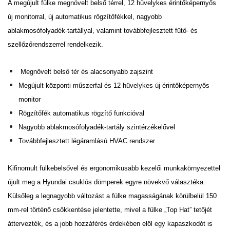
A megújult fülke megnövelt belső térrel, 12 hüvelykes érintőképernyős
új monitorral, új automatikus
rögzítőfékkel, nagyobb
ablakmosófolyadék-tartállyal, valamint továbbfejlesztett fűtő- és
szellőzőrendszerrel
rendelkezik.
Megnövelt belső tér és alacsonyabb zajszint
Megújult központi műszerfal és 12 hüvelykes új érintőképernyős
monitor
Rögzítőfék automatikus rögzítő funkcióval
Nagyobb ablakmosófolyadék-tartály szintérzékelővel
Továbbfejlesztett légáramlású HVAC rendszer
Kifinomult fülkebelsővel és ergonomikusabb kezelői munkakörnyezettel
újult meg a Hyundai csuklós
dömperek egyre növekvő választéka.
Külsőleg a legnagyobb változást a fülke magasságának körülbelül 150
mm-rel történő csökkentése jelentette, mivel a fülke „Top Hat” tetőjét
áttervezték, és a jobb hozzáférés
érdekében elöl egy kapaszkodót is