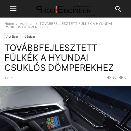
Home
Autóipar
TOVÁBBFEJLESZTETT FÜLKÉK A HYUNDAI
CSUKLÓS DÖMPEREKHEZ
Autóipar
Gépipar
TOVÁBBFEJLESZTETT
FÜLKÉK A HYUNDAI
CSUKLÓS DÖMPEREKHEZ
By
-
86
0