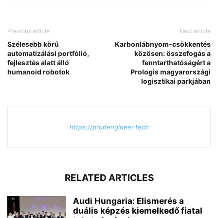
Previous article
Next article
Szélesebb körű
Karbonlábnyom-csökkentés
automatizálási portfólió,
közösen: összefogás a
fejlesztés alatt álló
fenntarthatóságért a
humanoid robotok
Prologis magyarországi
logisztikai parkjában
https://prodengineer.tech
RELATED ARTICLES
Audi Hungaria: Elismerés a
duális képzés kiemelkedő fiatal