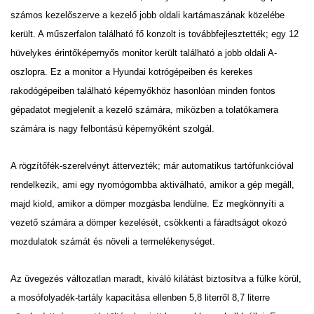
számos kezelőszerve a kezelő jobb oldali kartámaszának közelébe
került. A
műszerfalon található fő konzolt is továbbfejlesztették; egy 12
hüvelykes érintőképernyős monitor került
található a jobb oldali A-
oszlopra. Ez a monitor a Hyundai kotrógépeiben és kerekes
rakodógépeiben
található képernyőkhöz hasonlóan minden fontos
gépadatot megjelenít a kezelő számára, miközben a
tolatókamera
számára is nagy felbontású képernyőként szolgál.
A rögzítőfék-szerelvényt áttervezték; már automatikus tartófunkcióval
rendelkezik, ami egy nyomógombba
aktiválható, amikor a gép megáll,
majd kiold, amikor a dömper mozgásba lendülne. Ez megkönnyíti a
vezető
számára a dömper kezelését, csökkenti a fáradtságot okozó
mozdulatok számát és növeli a
termelékenységet.
Az üvegezés változatlan maradt, kiváló kilátást biztosítva a fülke körül,
a mosófolyadék-tartály kapacitása
ellenben 5,8 literről 8,7 literre