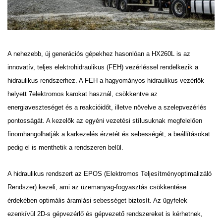
A nehezebb, új generációs gépekhez hasonlóan a HX260L is az
innovatív, teljes elektrohidraulikus (FEH)
vezérléssel rendelkezik a
hidraulikus rendszerhez. A FEH a hagyományos hidraulikus vezérlők
helyett 7
elektromos karokat használ, csökkentve az
energiaveszteséget és a reakcióidőt, illetve növelve a
szelepvezérlés
pontosságát. A kezelők az egyéni vezetési stílusuknak megfelelően
finomhangolhatják a
karkezelés érzetét és sebességét, a beállításokat
pedig el is menthetik a rendszeren belül.
A hidraulikus rendszert az EPOS (Elektromos Teljesítményoptimalizáló
Rendszer) kezeli, ami az
üzemanyag-fogyasztás csökkentése
érdekében optimális áramlási sebességet biztosít. Az ügyfelek
ezenkívül 2D-s gépvezérlő és gépvezető rendszereket is kérhetnek,