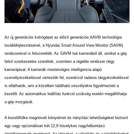
Az új generációs kotrógépet az előző generációs AAVM technológia
továbbfejlesztésével, a Hyundai Smart
Around View Monitor (SAVM)
rendszerével is felszerelték. Az SAVM hat kamerából áll, amiket a gép
felső
szerkezetére szereltek, szemben a régebbi rendszer négy
kamerájával. A kamerák mesterséges intelligencia
alapú
személyérzékeléssel vértezték fel, ezenkívül radaros tárgyérzékeléssel
is elláthatók, ami a közelben
található veszélyekre figyelmezteti a
kezelőt. Az automatikus leállítás funkció szükség esetén megállíthatja
a
gép mozgását.
A kezelőfülke megnövelt kényelmet és irányítási lehetőségeket biztosít
egy vagy opcionálisan két 12,8
hüvelykes nagyfelbontású
érintőképernyős monitorral. Az üléseket, a világítáts és a tárolóhelyeket