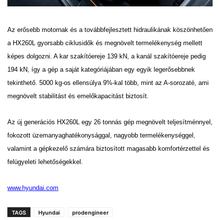
Az erősebb motornak és a továbbfejlesztett hidraulikának köszönhetően
a HX260L gyorsabb ciklusidők és
megnövelt termelékenység mellett
képes dolgozni. A kar szakítóereje 139 kN, a kanál szakítóereje pedig
194 kN, így a gép a saját kategóriájában egy egyik legerősebbnek
tekinthető. 5000 kg-os ellensúlya 9%-kal
több, mint az A-sorozaté, ami
megnövelt stabilitást és emelőkapacitást biztosít.
Az új generációs HX260L egy 26 tonnás gép megnövelt teljesítménnyel,
fokozott üzemanyag
hatékonysággal, nagyobb termelékenységgel,
valamint a gépkezelő számára biztosított magasabb
komfortérzettel és
felügyeleti lehetőségekkel.
www.hyundai.com
TAGS
Hyundai
prodengineer