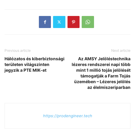
Previous article
Next article
Hálózatos és kiberbiztonsági
Az AMSY Jelöléstechnika
területen világszinten
lézeres rendszerei napi több
jegyzik a PTE MIK-et
mint 1 millió tojás jelölését
támogatják a Farm Tojás
üzemében – Lézeres jelölés
az élelmiszeriparban
https://prodengineer.tech