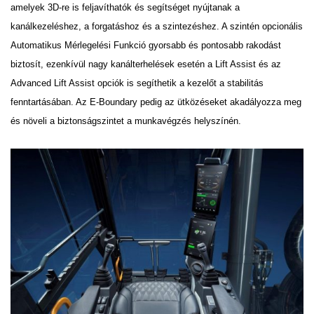
amelyek 3D-re is feljavíthatók és
segítséget nyújtanak a
kanálkezeléshez, a forgatáshoz és a szintezéshez. A szintén opcionális
Automatikus
Mérlegelési Funkció gyorsabb és pontosabb rakodást
biztosít, ezenkívül nagy kanálterhelések esetén a Lift
Assist és az
Advanced Lift Assist opciók is segíthetik a kezelőt a stabilitás
fenntartásában. Az E-Boundary
pedig az ütközéseket akadályozza meg
és növeli a biztonságszintet a munkavégzés helyszínén.