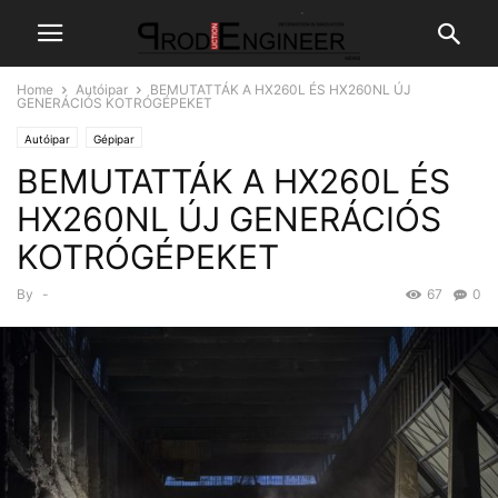
Home
Autóipar
BEMUTATTÁK A HX260L ÉS HX260NL ÚJ
GENERÁCIÓS KOTRÓGÉPEKET
Autóipar
Gépipar
BEMUTATTÁK A HX260L ÉS
HX260NL ÚJ GENERÁCIÓS
KOTRÓGÉPEKET
By
-
67
0