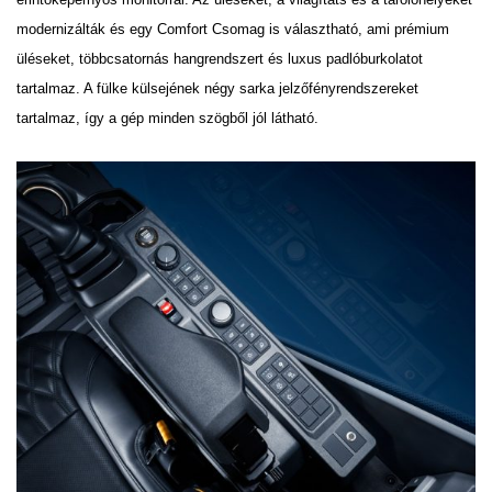
modernizálták és egy Comfort Csomag is választható, ami prémium
üléseket, többcsatornás hangrendszert
és luxus padlóburkolatot
tartalmaz. A fülke külsejének négy sarka jelzőfényrendszereket
tartalmaz, így a gép
minden szögből jól látható.