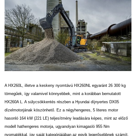
A HX260L, illetve a keskeny nyomtávú HX260NL egyaránt 26 300 kg
tömegűek, így valamivel könnyebbek,
mint a korábban bemutatott
HX260A L. A súlycsökkentés részben a Hyundai díjnyertes DX05
dízelmotorjának köszönhető. Ez a négyhengeres, 5 literes motor
hasonló 164 kW (221 LE) teljesítmény
leadására képes, mint az előző
modell hathengeres motorja, ugyanolyan kimagasló 955 Nm
nyomatékkal,
így saját kategóriájában az egyik legerősebbnek számít.