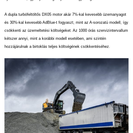
A dupla turbófeltöltős DX05 motor akár 7%-kal kevesebb üzemanyagot
és 30%-kal kevesebb AdBlue-t
fogyaszt, mint az A-sorozatú modell, így
csökkenti az üzemeltetési költségeket. Az 1000 órás
szervizintervallum
kétszer annyi, mint a korábbi modell esetében, ami szintén
hozzájárulnak a birtoklás teljes
költségének csökkentéséhez.