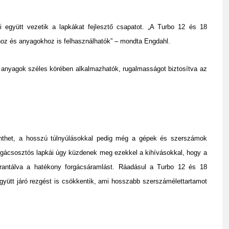
gyütt vezetik a lapkákat fejlesztő csapatot. „A Turbo 12 és 18
z és anyagokhoz is felhasználhatók” – mondta Engdahl.
anyagok széles körében alkalmazhatók, rugalmasságot biztosítva az
enthet, a hosszú túlnyúlásokkal pedig még a gépek és szerszámok
gácsosztós lapkái úgy küzdenek meg ezekkel a kihívásokkal, hogy a
arantálva a hatékony forgácsáramlást. Ráadásul a Turbo 12 és 18
yütt járó rezgést is csökkentik, ami hosszabb szerszámélettartamot