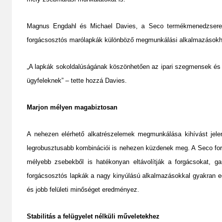
Magnus Engdahl és Michael Davies, a Seco termékmenedzserei e
forgácsosztós marólapkák különböző megmunkálási alkalmazásokho
„A lapkák sokoldalúságának köszönhetően az ipari szegmensek és 
ügyfeleknek” – tette hozzá Davies.
Marjon mélyen magabiztosan
A nehezen elérhető alkatrészelemek megmunkálása kihívást jel
legrobusztusabb kombinációi is nehezen küzdenek meg. A Seco for
mélyebb zsebekből is hatékonyan eltávolítják a forgácsokat, g
forgácsosztós lapkák a nagy kinyúlású alkalmazásokkal gyakran eg
és jobb felületi minőséget eredményez.
Stabilitás a felügyelet nélküli műveletekhez