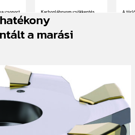
wa-csoport
Karbonlábnyom-csökkentés
A törl
 hatékony
elnöke
közösen: összefogás a
törlők
fenntarthatóságért a Prologis
szolgá
magyarországi logisztikai
ntált a marási
parkjában