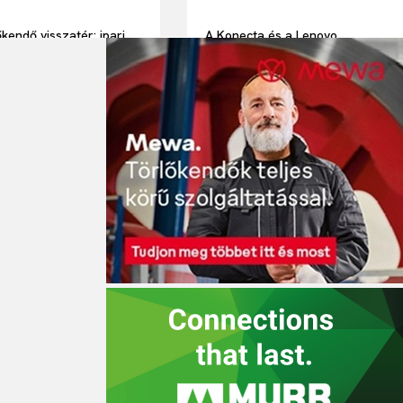
őkendő visszatér: ipari
A Konecta és a Lenovo
endők teljes körű
stratégiai partnersége: AI-
ltatással
alapú megoldásokkal a
hatékonyabb IT-
kiszervezésért és a
kiemelkedő munkavállalói
élményért