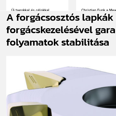
Új tagokkal és célokkal
Christian Funk a Me
A forgácsosztós lapkák
folytatja munkáját a MAGE
igazgatóságának új 
forgácskezelésével gara
folyamatok stabilitása