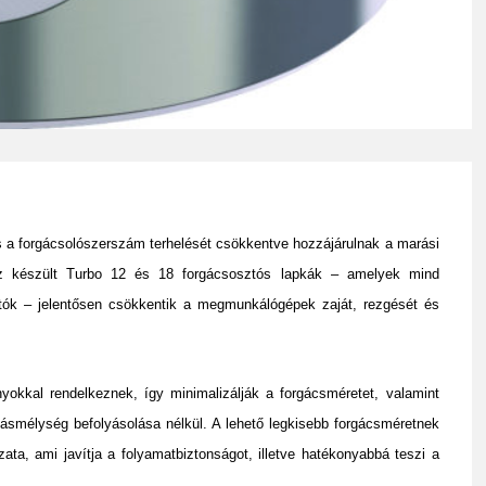
 a forgácsolószerszám terhelését csökkentve hozzájárulnak a marási
ihoz készült Turbo 12 és 18 forgácsosztós lapkák – amelyek mind
ók – jelentősen csökkentik a megmunkálógépek zaját, rezgését és
okkal rendelkeznek, így minimalizálják a forgácsméretet, valamint
gásmélység befolyásolása nélkül. A lehető legkisebb forgácsméretnek
, ami javítja a folyamatbiztonságot, illetve hatékonyabbá teszi a