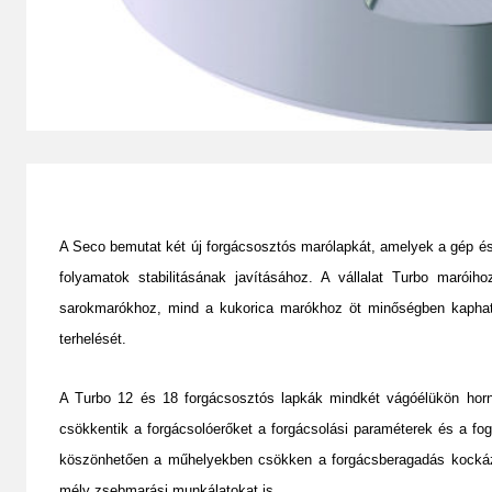
A Seco bemutat két új forgácsosztós marólapkát, amelyek a gép és
folyamatok stabilitásának javításához. A vállalat Turbo maró
sarokmarókhoz, mind a kukorica marókhoz öt minőségben kaphat
terhelését.
A Turbo 12 és 18 forgácsosztós lapkák mindkét vágóélükön horny
csökkentik a forgácsolóerőket a forgácsolási paraméterek és a fo
köszönhetően a műhelyekben csökken a forgácsberagadás kockázata
mély zsebmarási munkálatokat is.