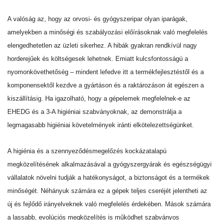
A valóság az, hogy az orvosi- és gyógyszeripar olyan iparágak,
amelyekben a minőségi és szabályozási előírásoknak való megfelelés
elengedhetetlen az üzleti sikerhez. A hibák gyakran rendkívül nagy
horderejűek és költségesek lehetnek. Emiatt kulcsfontosságú a
nyomonkövethetőség – mindent lefedve itt a termékfejlesztéstől és a
komponensektől kezdve a gyártáson és a raktározáson át egészen a
kiszállításig. Ha igazolható, hogy a gépelemek megfelelnek-e az
EHEDG és a 3-A higiéniai szabványoknak, az demonstrálja a
legmagasabb higiéniai követelmények iránti elkötelezettségünket.
A higiénia és a szennyeződésmegelőzés kockázatalapú
megközelítésének alkalmazásával a gyógyszergyárak és egészségügyi
vállalatok növelni tudják a hatékonyságot, a biztonságot és a termékek
minőségét. Néhányuk számára ez a gépek teljes cseréjét jelentheti az
új és fejlődő irányelveknek való megfelelés érdekében. Mások számára
a lassabb, evolúciós megközelítés is működhet szabványos