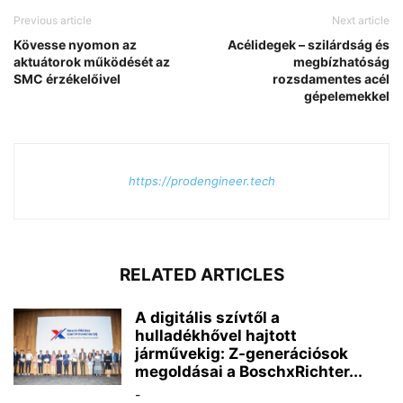
Previous article
Next article
Kövesse nyomon az
Acélidegek – szilárdság és
aktuátorok működését az
megbízhatóság
SMC érzékelőivel
rozsdamentes acél
gépelemekkel
https://prodengineer.tech
RELATED ARTICLES
A digitális szívtől a
hulladékhővel hajtott
járművekig: Z-generációsok
megoldásai a BoschxRichter...
-