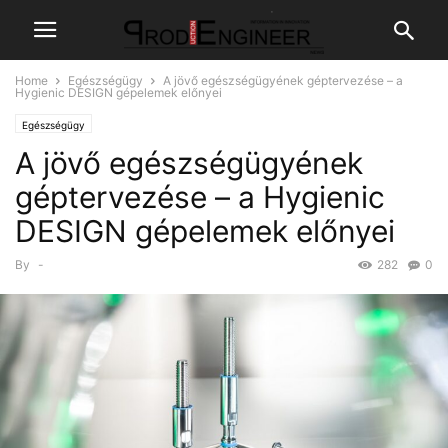
Home
Egészségügy
A jövő egészségügyének géptervezése – a
Hygienic DESIGN gépelemek előnyei
Egészségügy
A jövő egészségügyének
géptervezése – a Hygienic
DESIGN gépelemek előnyei
By
-
282
0