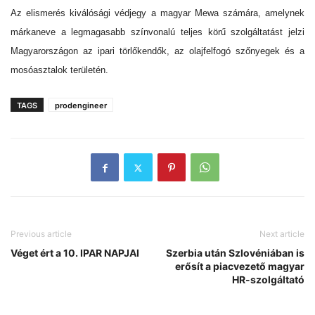
Az elismerés kiválósági védjegy a magyar Mewa számára, amelynek
márkaneve a legmagasabb színvonalú teljes körű szolgáltatást jelzi
Magyarországon az ipari törlőkendők, az olajfelfogó szőnyegek és a
mosóasztalok területén.
TAGS
prodengineer
Previous article
Next article
Véget ért a 10. IPAR NAPJAI
Szerbia után Szlovéniában is
erősít a piacvezető magyar
HR-szolgáltató