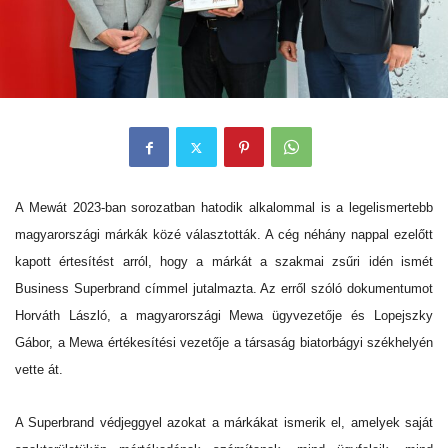
A Mewát 2023-ban sorozatban hatodik alkalommal is a legelismertebb
magyarországi márkák közé választották. A cég néhány nappal ezelőtt
kapott értesítést arról, hogy a márkát a szakmai zsűri idén ismét
Business Superbrand címmel jutalmazta. Az erről szóló dokumentumot
Horváth László, a magyarországi Mewa ügyvezetője és Lopejszky
Gábor, a Mewa értékesítési vezetője a társaság biatorbágyi székhelyén
vette át.
A Superbrand védjeggyel azokat a márkákat ismerik el, amelyek saját