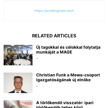
https://prodengineer.tech
RELATED ARTICLES
Új tagokkal és célokkal folytatja
munkáját a MAGE
-
Christian Funk a Mewa-csoport
igazgatóságának új elnöke
-
A törlőkendő visszatér: ipari
törlőkendők teljes körű