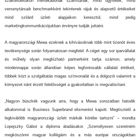
szakterületükön mértékadónak számítanak, mind ügyfeleik, mind
versenytársaik benchmarkként tekintenek rájuk és alapvető értékeiket
mind szilárd üzleti alapjaikon keresztül, mind pedig
marketingkommunikációjukban érvényre tudják juttatni.
A magyarországi Mewa ezeknek a kihívásoknak több mint tizenöt éves
tevékenysége során folyamatosan megfelel. A céget egy sor iparvállalat
és műhely olyan megbízható partnerként tartja számon, amely
mindennapjai során állandóan képes legfontosabb vállalati értékeit,
többek közt a szolgáltatás magas színvonalát és a dolgozói valamint a
környezet iránt érzett felelősséget a gyakorlatban is megvalósítani.
„Nagyon büszkék vagyunk arra, hogy a Mewa sorozatban hatodik
alkalommal is Business Superbrand elismerést kapott. Megtisztelő a
legkiválóbb magyarországi üzleti márkák körébe tartozni” – mondta
Lopejszky Gábor a diploma átadásakor. „Személyesen szeretném
megköszönni magyar kollégáim és a más európai országokban