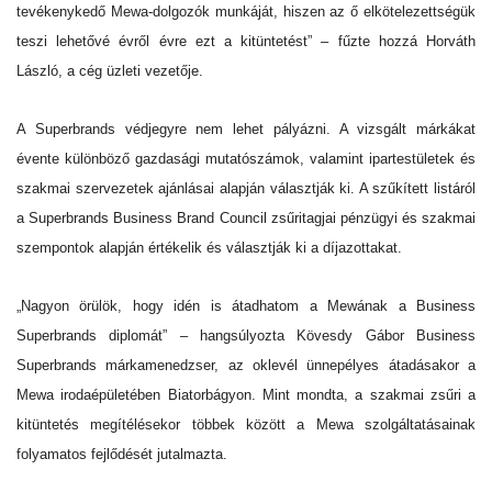
tevékenykedő Mewa-dolgozók munkáját, hiszen az ő elkötelezettségük
teszi lehetővé évről évre ezt a kitüntetést” – fűzte hozzá Horváth
László, a cég üzleti vezetője.
A Superbrands védjegyre nem lehet pályázni. A vizsgált márkákat
évente különböző gazdasági mutatószámok, valamint ipartestületek és
szakmai szervezetek ajánlásai alapján választják ki. A szűkített listáról
a Superbrands Business Brand Council zsűritagjai pénzügyi és szakmai
szempontok alapján értékelik és választják ki a díjazottakat.
„Nagyon örülök, hogy idén is átadhatom a Mewának a Business
Superbrands diplomát” – hangsúlyozta Kövesdy Gábor Business
Superbrands márkamenedzser, az oklevél ünnepélyes átadásakor a
Mewa irodaépületében Biatorbágyon. Mint mondta, a szakmai zsűri a
kitüntetés megítélésekor többek között a Mewa szolgáltatásainak
folyamatos fejlődését jutalmazta.