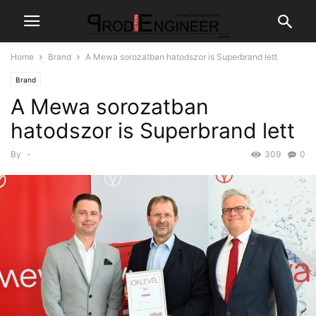
Home
Brand
A Mewa sorozatban hatodszor is Superbrand lett
Brand
A Mewa sorozatban
hatodszor is Superbrand lett
By
-
309
0