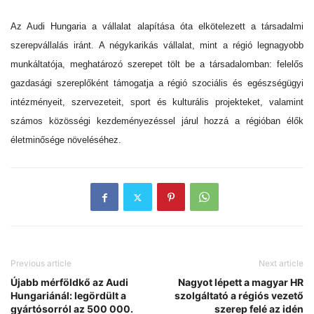
Az Audi Hungaria a vállalat alapítása óta elkötelezett a társadalmi
szerepvállalás iránt. A négykarikás vállalat, mint a régió legnagyobb
munkáltatója, meghatározó szerepet tölt be a társadalomban: felelős
gazdasági szereplőként támogatja a régió szociális és egészségügyi
intézményeit, szervezeteit, sport és kulturális projekteket, valamint
számos közösségi kezdeményezéssel járul hozzá a régióban élők
életminősége növeléséhez.
Previous article
Next article
Újabb mérföldkő az Audi
Nagyot lépett a magyar HR
Hungariánál: legördült a
szolgáltató a régiós vezető
gyártósorról az 500 000.
szerep felé az idén