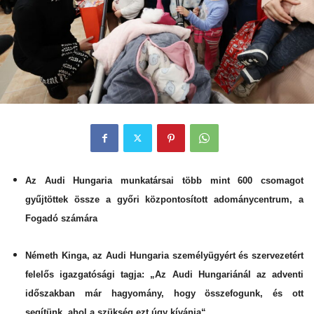
Az Audi Hungaria munkatársai több mint 600 csomagot
gyűjtöttek össze a győri központosított adománycentrum, a
Fogadó számára
Németh Kinga, az Audi Hungaria személyügyért és szervezetért
felelős igazgatósági tagja: „Az Audi Hungariánál az adventi
időszakban már hagyomány, hogy összefogunk, és ott
segítünk, ahol a szükség ezt úgy kívánja“