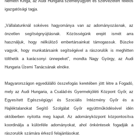
Németh Kinga, az Audi Hungaria személyügyért és szervezetért felelős
igazgatósági tagja.
„Vállalatunknál sokéves hagyománya van az adományozásnak, az
önzetlen segítségnyújtásnak. Közösségünk erejét ismét arra
használjuk, hogy nélkülöző embertársainkat támogassuk. Büszke
vagyok, hogy munkatársaink segítségével a rászorulók is meghitten
tölthetik a karácsonyi ünnepeket”, mondta Nagy György, az Audi
Hungaria Üzemi Tanácsának elnöke.
Magyarországon egyedülálló összefogás keretében jött létre a Fogadó,
mely az Audi Hungaria, a Család-és Gyermekjóléti Központ Győr, az
Egyesített Egészségügyi és Szociális Intézmény Győr és a
Hajléktalanokat Segítő Szolgálat Győr együttműködésével idén
októberben nyitotta meg kapuit. Az adományközpont központosítva
koordinálja a különféle adományokat, ahol önkéntesek fogadják a
rászorulók számára érkező felajánlásokat.