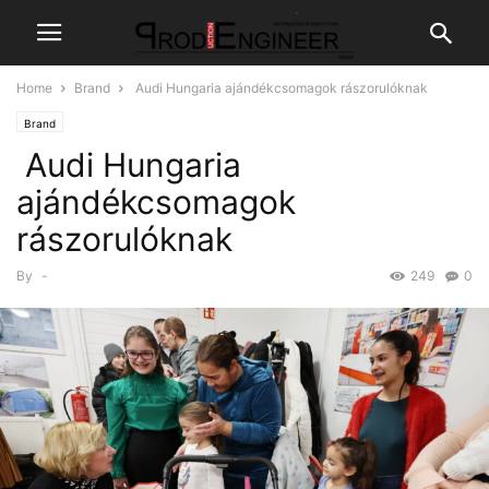
Home
Brand
Audi Hungaria ajándékcsomagok rászorulóknak
Brand
Audi Hungaria
ajándékcsomagok
rászorulóknak
By
-
249
0