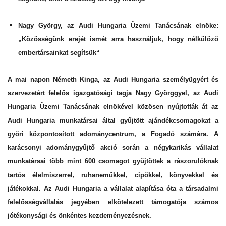
Nagy György, az Audi Hungaria Üzemi Tanácsának elnöke:
„Közösségünk erejét ismét arra használjuk, hogy nélkülöző
embertársainkat segítsük“
A mai napon Németh Kinga, az Audi Hungaria személyügyért és
szervezetért felelős igazgatósági tagja Nagy Györggyel, az Audi
Hungaria Üzemi Tanácsának elnökével közösen nyújtották át az
Audi Hungaria munkatársai által gyűjtött ajándékcsomagokat a
győri központosított adománycentrum, a Fogadó számára. A
karácsonyi adománygyűjtő akció során a négykarikás vállalat
munkatársai több mint 600 csomagot gyűjtöttek a rászorulóknak
tartós élelmiszerrel, ruhaneműkkel, cipőkkel, könyvekkel és
játékokkal. Az Audi Hungaria a vállalat alapítása óta a társadalmi
felelősségvállalás jegyében elkötelezett támogatója számos
jótékonysági és önkéntes kezdeményezésnek.