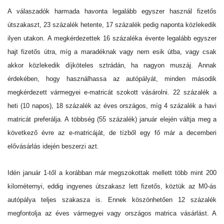
A válaszadók harmada havonta legalább egyszer használ fizetős
útszakaszt, 23 százalék hetente, 17 százalék pedig naponta közlekedik
ilyen utakon. A megkérdezettek 16 százaléka évente legalább egyszer
hajt fizetős útra, míg a maradéknak vagy nem esik útba, vagy csak
akkor közlekedik díjköteles sztrádán, ha nagyon muszáj. Annak
érdekében, hogy használhassa az autópályát, minden második
megkérdezett vármegyei e-matricát szokott vásárolni. 22 százalék a
heti (10 napos), 18 százalék az éves országos, míg 4 százalék a havi
matricát preferálja. A többség (55 százalék) január elején váltja meg a
következő évre az e-matricáját, de tízből egy fő már a decemberi
elővásárlás idején beszerzi azt.
Idén január 1-től a korábban már megszokottak mellett több mint 200
kilométernyi, eddig ingyenes útszakasz lett fizetős, köztük az M0-ás
autópálya teljes szakasza is. Ennek köszönhetően 12 százalék
megfontolja az éves vármegyei vagy országos matrica vásárlást. A