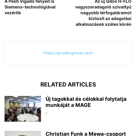
A Pesti Vigadó fényeit is
Az új Qdos H-FLO
Siemens-technológiával
vegyszeradagoló szivattyú
vezérlik
nagyobb térfogatáramot
biztosít az adagolási
alkalmazások széles körén
https://prodengineer.tech
RELATED ARTICLES
Új tagokkal és célokkal folytatja
munkáját a MAGE
-
Christian Funk a Mewa-csoport