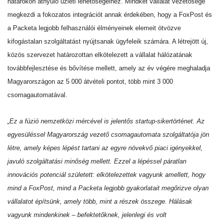
határokon átnyúló üzleti lehetőségeihez. Mindkét vállalat vezetősége
megkezdi a fokozatos integrációt annak érdekében, hogy a FoxPost és
a Packeta legjobb felhasználói élményeinek elemeit ötvözve
kifogástalan szolgáltatást nyújtsanak ügyfeleik számára. A létrejött új,
közös szervezet határozottan elkötelezett a vállalat hálózatának
továbbfejlesztése és bővítése mellett, amely az év végére meghaladja
Magyarországon az 5 000 átvételi pontot, több mint 3 000
csomagautomatával.
„Ez a fúzió nemzetközi mércével is jelentős startup-sikertörténet. Az
egyesüléssel Magyarország vezető csomagautomata szolgáltatója jön
létre, amely képes lépést tartani az egyre növekvő piaci igényekkel,
javuló szolgáltatási minőség mellett. Ezzel a lépéssel páratlan
innovációs potenciál született: elkötelezettek vagyunk amellett, hogy
mind a FoxPost, mind a Packeta legjobb gyakorlatait megőrizve olyan
vállalatot építsünk, amely több, mint a részek összege. Hálásak
vagyunk mindenkinek – befektetőknek, jelenlegi és volt