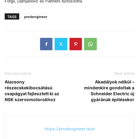
Forgo, Damjanovic és Partners biztosította.
TAGS
prodengineer
Previous article
Next article
Alacsony
Akadályok nélkül –
részecskekibocsátású
mindenkire gondoltak a
csapágyat fejlesztett ki az
Schneider Electric új
NSK szervomotorokhoz
gyárának építésekor
https://prodengineer.tech