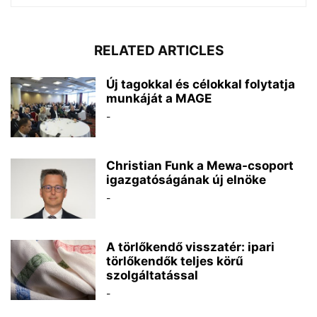
RELATED ARTICLES
Új tagokkal és célokkal folytatja
munkáját a MAGE
-
Christian Funk a Mewa-csoport
igazgatóságának új elnöke
-
A törlőkendő visszatér: ipari
törlőkendők teljes körű
szolgáltatással
-