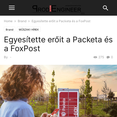
Home
Brand
Egyesítette erőit a Packeta és a FoxPost
Brand
MŰSZAKI HÍREK
Egyesítette erőit a Packeta és
a FoxPost
By
-
275
0