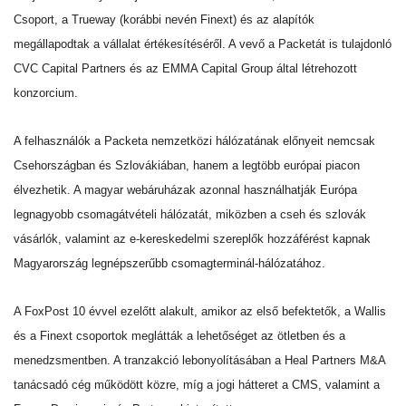
Csoport, a Trueway (korábbi nevén Finext) és az alapítók
megállapodtak a vállalat értékesítéséről. A vevő a Packetát is tulajdonló
CVC Capital Partners és az EMMA Capital Group által létrehozott
konzorcium.
A felhasználók a Packeta nemzetközi hálózatának előnyeit nemcsak
Csehországban és Szlovákiában, hanem a legtöbb európai piacon
élvezhetik. A magyar webáruházak azonnal használhatják Európa
legnagyobb csomagátvételi hálózatát, miközben a cseh és szlovák
vásárlók, valamint az e-kereskedelmi szereplők hozzáférést kapnak
Magyarország legnépszerűbb csomagterminál-hálózatához.
A FoxPost 10 évvel ezelőtt alakult, amikor az első befektetők, a Wallis
és a Finext csoportok meglátták a lehetőséget az ötletben és a
menedzsmentben. A tranzakció lebonyolításában a Heal Partners M&A
tanácsadó cég működött közre, míg a jogi hátteret a CMS, valamint a