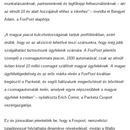
munkatársainknak, partnereinknek és legfőképp felhasználóinknak – aki
az elmúlt 10 év alatt hozzájárult ehhez a sikerhez”
– mondta el Bengyel
Ádám, a FoxPost alapítója.
„A magyar piacot kulcsfontosságúnak tartjuk portfóliónkban, ezért
örülök, hogy ez az akvizíció lehetővé teszi számunkra, hogy még jobb
szolgáltatást biztosítsunk ügyfeleink számára. A FoxPost jelentős
szereplő a csomagautomata piacon, 1500 automatával, csak az elmúlt
évben közel 10 millió csomagot szállított magyar ügyfeleknek. A magas
ügyfélelégedettség és az erős márka révén a FoxPost kiválóan
kiegészíti a Packetát, és segíti hálózatunk megerősítését és bővítését
a csomagautomaták terén, amelyek egyre népszerűbbek a magyar
ügyfelek körében”
– nyilatkozta Erich Čomor, a Packeta Csoport
vezérigazgatója.
Ez év júniusában jelentették be, hogy a Foxpost, nemzetközi
tulajdonossal folytathatja dinamikus növekedését, miután a Wallis