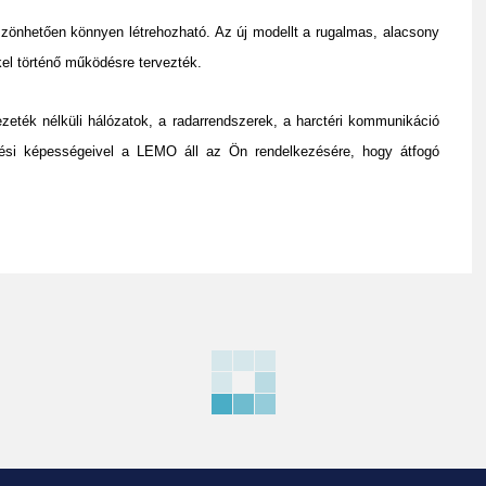
szönhetően könnyen létrehozható. Az új modellt a rugalmas, alacsony
l történő működésre tervezték.
ezeték nélküli hálózatok, a radarrendszerek, a harctéri kommunikáció
lési képességeivel a LEMO áll az Ön rendelkezésére, hogy átfogó