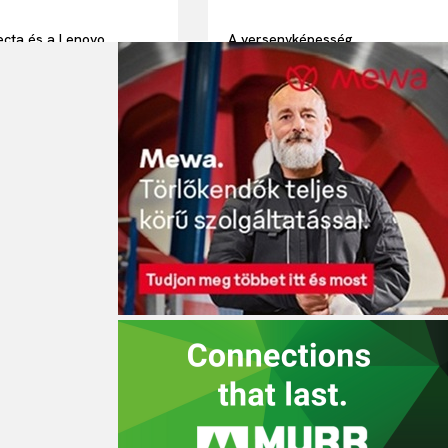
cta és a Lenovo
A versenyképesség
giai partnersége: AI-
szempontjából kulcstényező
 megoldásokkal a
lesz az ipari intelligencia
nyabb IT-
alkalmazása a Schneider
vezésért és a
Electric friss kutatása szerint
kedő munkavállalói
yért