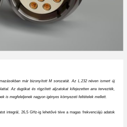
almazásokban már bizonyított M sorozatát. Az L.232 néven ismert új
tal. Az dugókat és rögzített aljzatokat kifejezetten arra tervezték,
k is megfeleljenek nagyon igényes környezeti feltételek mellett.
tot integrál, 26,5 GHz-ig lehetővé téve a magas frekvenciájú adatok