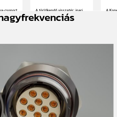
wa-csoport
A törlőkendő visszatér: ipari
A Kone
 nagyfrekvenciás
elnöke
törlőkendők teljes körű
straté
szolgáltatással
alapú
hatéko
kiszer
kiemel
élmén