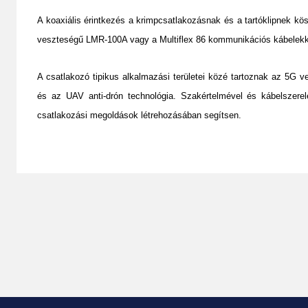
A koaxiális érintkezés a krimpcsatlakozásnak és a tartóklipnek kö
veszteségű LMR-100A vagy a Multiflex 86 kommunikációs kábelekke
A csatlakozó tipikus alkalmazási területei közé tartoznak az 5G v
és az UAV anti-drón technológia. Szakértelmével és kábelszere
csatlakozási megoldások létrehozásában segítsen.