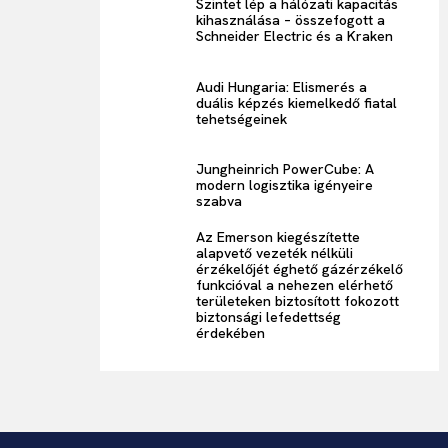
Szintet lép a hálózati kapacitás
kihasználása – összefogott a
Schneider Electric és a Kraken
Audi Hungaria: Elismerés a
duális képzés kiemelkedő fiatal
tehetségeinek
Jungheinrich PowerCube: A
modern logisztika igényeire
szabva
Az Emerson kiegészítette
alapvető vezeték nélküli
érzékelőjét éghető gázérzékelő
funkcióval a nehezen elérhető
területeken biztosított fokozott
biztonsági lefedettség
érdekében