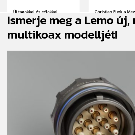
Új tagokkal és célokkal
Christian Funk a Me
Ismerje meg a Lemo új,
folytatja munkáját a MAGE
igazgatóságának új 
multikoax modelljét!