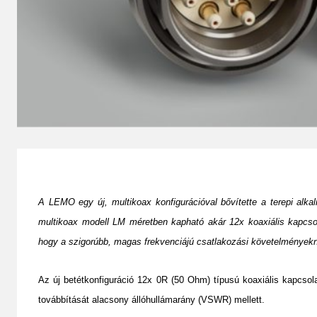
A LEMO egy új, multikoax konfigurációval bővítette a terepi alk
multikoax modell LM méretben kapható akár 12x koaxiális kapcsolat
hogy a szigorúbb, magas frekvenciájú csatlakozási követelményekne
Az új betétkonfiguráció 12x 0R (50 Ohm) típusú koaxiális kapcsola
továbbítását alacsony állóhullámarány (VSWR) mellett.