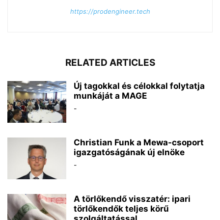
https://prodengineer.tech
RELATED ARTICLES
Új tagokkal és célokkal folytatja
munkáját a MAGE
-
Christian Funk a Mewa-csoport
igazgatóságának új elnöke
-
A törlőkendő visszatér: ipari
törlőkendők teljes körű
szolgáltatással