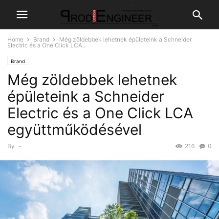
Home
Brand
Még zöldebbek lehetnek épületeink a Schneider
Electric és a One Click LCA...
Brand
Még zöldebbek lehetnek
épületeink a Schneider
Electric és a One Click LCA
együttműködésével
By
-
216
0