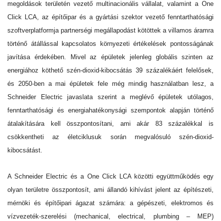
megoldások területén vezető multinacionális vállalat, valamint a One
Click LCA, az építőipar és a gyártási szektor vezető fenntarthatósági
szoftverplatformja partnerségi megállapodást kötöttek a villamos áramra
történő átállással kapcsolatos környezeti értékelések pontosságának
javítása érdekében. Mivel az épületek jelenleg globális szinten
az
energiához köthető szén-dioxid-kibocsátás 39 százalékáért felelősek
,
és 2050-ben a mai épületek fele még mindig használatban lesz, a
Schneider Electric javaslata szerint a meglévő épületek utólagos,
fenntarthatósági és energiahatékonysági szempontok alapján történő
átalakítására kell összpontosítani, ami akár 83 százalékkal is
csökkentheti az életciklusuk során megvalósuló szén-dioxid-
kibocsátást.
A Schneider Electric és a One Click LCA közötti együttműködés egy
olyan területre összpontosít, ami állandó kihívást jelent az építészeti,
mérnöki és építőipari ágazat számára: a gépészeti, elektromos és
vízvezeték-szerelési (mechanical, electrical, plumbing – MEP)