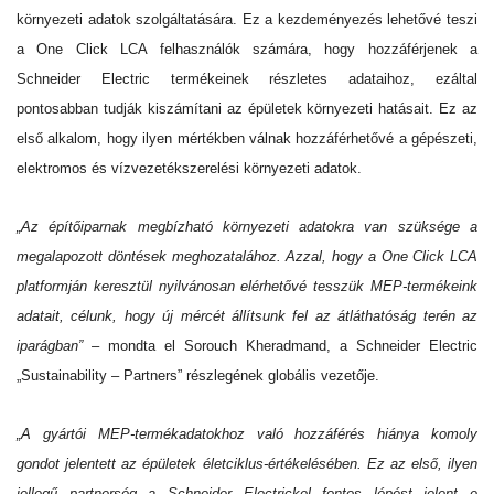
környezeti adatok szolgáltatására. Ez a kezdeményezés lehetővé teszi
a One Click LCA felhasználók számára, hogy hozzáférjenek a
Schneider Electric termékeinek részletes adataihoz, ezáltal
pontosabban tudják kiszámítani az épületek környezeti hatásait. Ez az
első alkalom, hogy ilyen mértékben válnak hozzáférhetővé a gépészeti,
elektromos és vízvezetékszerelési környezeti adatok.
„Az építőiparnak megbízható környezeti adatokra van szüksége a
megalapozott döntések meghozatalához. Azzal, hogy a One Click LCA
platformján keresztül nyilvánosan elérhetővé tesszük MEP-termékeink
adatait, célunk, hogy új mércét állítsunk fel az átláthatóság terén az
iparágban”
– mondta el Sorouch Kheradmand, a Schneider Electric
„Sustainability – Partners” részlegének globális vezetője.
„A gyártói MEP-termékadatokhoz való hozzáférés hiánya komoly
gondot jelentett az épületek életciklus-értékelésében. Ez az első, ilyen
jellegű partnerség a Schneider Electrickel fontos lépést jelent e