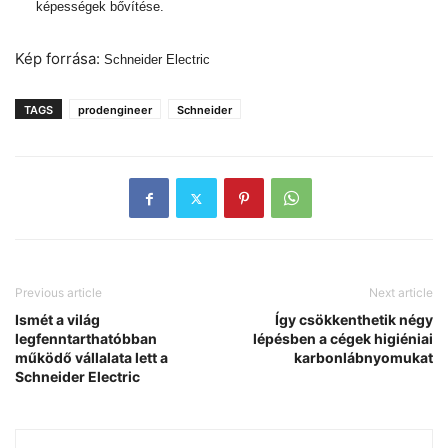
képességek bővítése.
Kép forrása:
Schneider Electric
TAGS
prodengineer
Schneider
Previous article
Next article
Ismét a világ
Így csökkenthetik négy
legfenntarthatóbban
lépésben a cégek higiéniai
működő vállalata lett a
karbonlábnyomukat
Schneider Electric