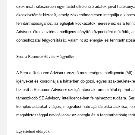
ezek miatt silószerűen egymástól elkülönülő adatok jóval hatékony
ökoszisztémát biztosít, amely zökkenőmentesen integrálja a kibocs
fenntarthatóságához, az éghajlati kockázatok méréséhez és a fenn
Advisor+ ökoszisztéma intelligens irányító központként működik, a
döntéshozatal felgyorsítását, valamint az energia- és fenntartható
Sera: a Resource Advisor+ ügynöke
A Sera a Resource Advisor+ vezető mesterséges intelligencia (MI) üg
igényeket és koordinálja a háttérben dolgozó, egyes szakterületekr
biztosít a Resource Advisor+ szolgáltatásnak, ami ezáltal építhet a
támaszkodó SE Advisory Intelligence-ben felhalmozott tudásra. Sera
komplex adatokat világos, megvalósítható ajánlásokká alakítsa, le
magabiztossággal navigáljanak az energia és a fenntarthatóság terü
Egyértelmű előnyök