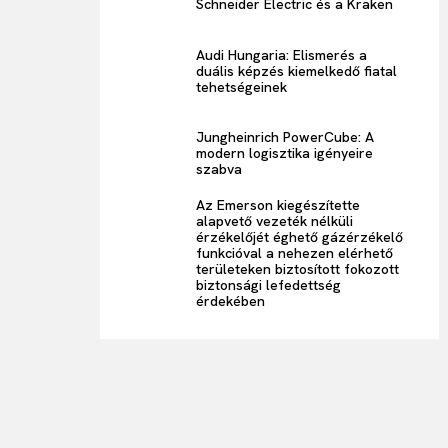
Schneider Electric és a Kraken
Audi Hungaria: Elismerés a
duális képzés kiemelkedő fiatal
tehetségeinek
Jungheinrich PowerCube: A
modern logisztika igényeire
szabva
Az Emerson kiegészítette
alapvető vezeték nélküli
érzékelőjét éghető gázérzékelő
funkcióval a nehezen elérhető
területeken biztosított fokozott
biztonsági lefedettség
érdekében