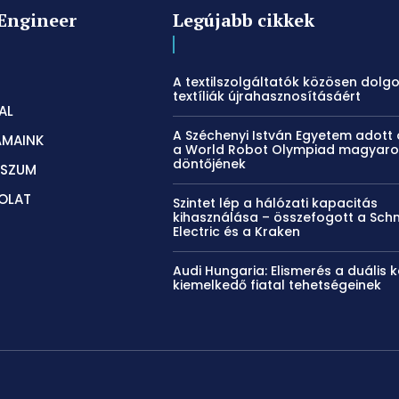
Engineer
Legújabb cikkek
A textilszolgáltatók közösen dolg
textíliák újrahasznosításáért
AL
A Széchenyi István Egyetem adott 
ÁMAINK
a World Robot Olympiad magyaro
döntőjének
SSZUM
OLAT
Szintet lép a hálózati kapacitás
kihasználása – összefogott a Sch
Electric és a Kraken
Audi Hungaria: Elismerés a duális 
kiemelkedő fiatal tehetségeinek