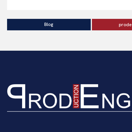
Blog
prode