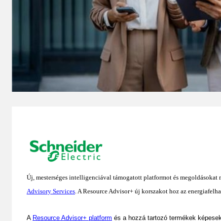
Új, mesterséges intelligenciával támogatott platformot és megoldásokat m
Advisory Services
.
A Resource Advisor+ új korszakot hoz az energiafelha
A
Resource Advisor+ platform
és a hozzá tartozó termékek képesek k