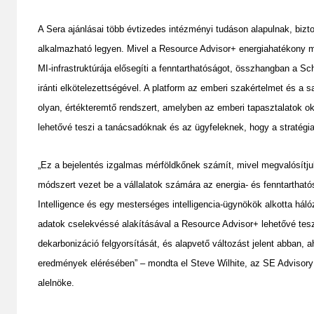
A Sera ajánlásai több évtizedes intézményi tudáson alapulnak, biz
alkalmazható legyen. Mivel a Resource Advisor+ energiahatékony m
MI-infrastruktúrája elősegíti a fenntarthatóságot, összhangban a Schn
iránti elkötelezettségével. A platform az emberi szakértelmet és a 
olyan, értékteremtő rendszert, amelyben az emberi tapasztalatok ok
lehetővé teszi a tanácsadóknak és az ügyfeleknek, hogy a stratégi
„Ez a bejelentés izgalmas mérföldkőnek számít, mivel megvalósítjuk
módszert vezet be a vállalatok számára az energia- és fenntarthat
Intelligence és egy mesterséges intelligencia-ügynökök alkotta hál
adatok cselekvéssé alakításával a Resource Advisor+ lehetővé tesz
dekarbonizáció felgyorsítását, és alapvető változást jelent abban, a
eredmények elérésében” – mondta el Steve Wilhite, az SE Advisory 
alelnöke.