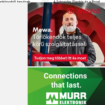
nkönyvből tanulnak:
A Schneider Electric és a Royal
kkal és MI-vel készülnek
Avebe megmutatta, hogyan
ok a jövő kihívásaira
gyorsítható az ipar
elektrifikációja hálózatbővítés
nélkül