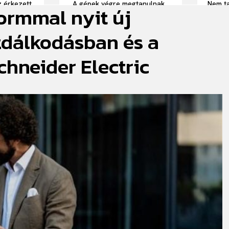
 érkezett
„A gépek végre megtanulnak
Nem ta
ormmal nyit új
és a
látni, nem csak nézni.” –
roboto
ködése
Elképesztő jövőképpel indult
a diák
az AI Symposium 2026
zdálkodásban és a
hneider Electric