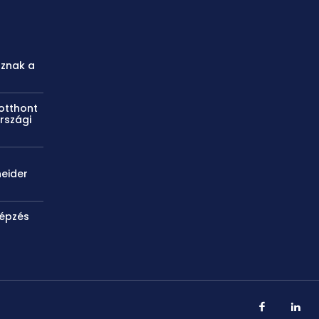
oznak a
otthont
rszági
neider
képzés