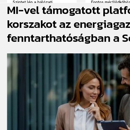
Szintet lép a hálózati
Fontos mérföldkőhöz
MI-vel támogatott platf
kapacitás kihasználása –
a Schneider Electric 
összefogott a Schneider
TeraWulf együttmű
Electric és a Kraken
korszakot az energiaga
fenntarthatóságban a Sc