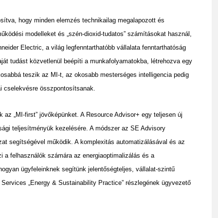
tosítva, hogy minden elemzés technikailag megalapozott és
űködési modelleket és „szén-dioxid-tudatos” számításokat használ,
eider Electric, a világ legfenntarthatóbb vállalata fenntarthatóság
saját tudást közvetlenül beépíti a munkafolyamatokba, létrehozva egy
osabbá teszik az MI-t, az okosabb mesterséges intelligencia pedig
ai cselekvésre összpontosítsanak.
 az „MI-first” jövőképünket. A Resource Advisor+ egy teljesen új
ósági teljesítményük kezelésére. A módszer az SE Advisory
ózat segítségével működik. A komplexitás automatizálásával és az
i a felhasználók számára az energiaoptimalizálás és a
hogyan ügyfeleinknek segítünk jelentőségteljes, vállalat-szintű
Services „Energy & Sustainability Practice” részlegének ügyvezető