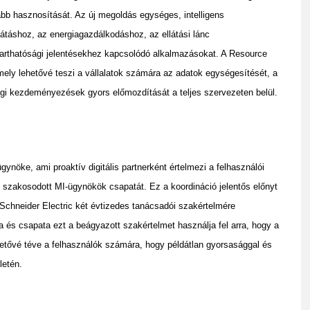
abb hasznosítását. Az új megoldás egységes, intelligens
átáshoz, az energiagazdálkodáshoz, az ellátási lánc
tarthatósági jelentésekhez kapcsolódó alkalmazásokat. A Resource
mely lehetővé teszi a vállalatok számára az adatok egységesítését, a
sági kezdeményezések gyors előmozdítását a teljes szervezeten belül.
ynöke, ami proaktív digitális partnerként értelmezi a felhasználói
e szakosodott MI-ügynökök csapatát. Ez a koordináció jelentős előnyt
 Schneider Electric két évtizedes tanácsadói szakértelmére
 és csapata ezt a beágyazott szakértelmet használja fel arra, hogy a
hetővé téve a felhasználók számára, hogy példátlan gyorsasággal és
letén.