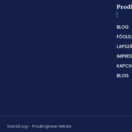
Prod
BLOG
FŐOLD
LAPSZ
IMPRE
KAPCS
BLOG
Szerzői jog - ProdEngineer Média