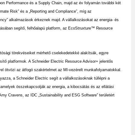
rbon Performance és a Supply Chain, majd az év folyamán további két
limate Risk” és a „Reporting and Compliance”, míg az
cy” alkalmazások érkeznek majd. A vállalkozásokat az energia- és
lásában segítő, felhőalapú platform, az EcoStruxture™ Resource
tósági törekvéseiket mérhető cselekedetekké alakítsák, egyre
sítő platformok. A Schneider Electric Resource Advisor+ jelentős
el ötvözi az átfogó szakértelmet az MI-vezérelt munkafolyamatokkal.
gyazza, a Schneider Electric segít a vállalkozásoknak túllépni a
amelyek összekapcsolják az energia, a kibocsátás és az ellátási
 Amy Cravens, az IDC „Sustainability and ESG Software” területért