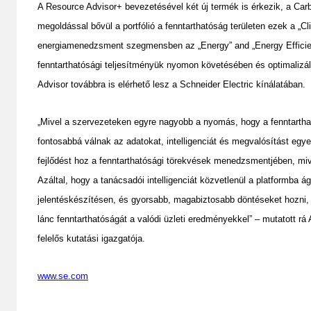
A Resource Advisor+ bevezetésével két új termék is érkezik, a Ca
megoldással bővül a portfólió a fenntarthatóság területen ezek a „C
energiamenedzsment szegmensben az „Energy” and „Energy Efficien
fenntarthatósági teljesítményük nyomon követésében és optimalizá
Advisor továbbra is elérhető lesz a Schneider Electric kínálatában.
„Mivel a szervezeteken egyre nagyobb a nyomás, hogy a fenntartha
fontosabbá válnak az adatokat, intelligenciát és megvalósítást egye
fejlődést hoz a fenntarthatósági törekvések menedzsmentjében, miv
Azáltal, hogy a tanácsadói intelligenciát közvetlenül a platformba á
jelentéskészítésen, és gyorsabb, magabiztosabb döntéseket hozni, 
lánc fenntarthatóságát a valódi üzleti eredményekkel” – mutatott rá
felelős kutatási igazgatója.
www.se.com