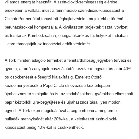
villamos energiát használt. A szén-dioxid-semlegesség elérése
érdekében a vállalat most a fennmaradó szén-dioxid-kibocsátást a
ClimatePartner által tanúsított éghajlatvédelmi projektekbe történő
beruházásokkal kompenzálja. A kiválasztott projektek tiszta ivóvizet
biztosítanak Kambodzsában, energiatakarékos tűzhelyeket Indiában,
illetve támogatják az indonéziai erdők védelmét.
A Tork minden adagoló termékét a fenntarthatóság jegyében tervezi és
gyártja, a tartós anyagok használatától kezdve a fogyasztás akár 40%-
os csökkenését elősegítő kialakításig. Emellett úttörő
kezdeményezésük a PaperCircle elnevezésű kéztörlőpapír-
újrahasznosító szolgáltatás is: az irodaházakban, gyárakban elhasznált
papír kéztörlők újra-begyűjtése és újrahasznosítása ilyen módon
egyedi. A Tork ezen megoldásával a cég partnerei a megtermelt
hulladék mennyiségét akár 20%-kal, a keletkezett szén-dioxid-
kibocsátást pedig 40%-kal is csökkenthetik.