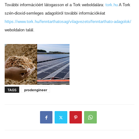
További információért látogasson el a Tork weboldalára:
tork.hu
A Tork
szén-dioxid-semleges adagolóról további információkéat
https://www.tork.hu/fenntarthatosag/vilagvezeto/fenntarthato-adagolok/
weboldalon talál.
TAGS
prodengineer