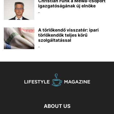
Christian Funk a Mewa-csoport
igazgatóságának új elnöke
-
A törlőkendő visszatér: ipari
törlőkendők teljes körű
szolgáltatással
-
ABOUT US