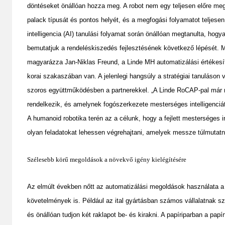
döntéseket önállóan hozza meg. A robot nem egy teljesen előre megh
palack típusát és pontos helyét, és a megfogási folyamatot teljese
intelligencia (AI) tanulási folyamat során önállóan megtanulta, hogy
bemutatjuk a rendeléskiszedés fejlesztésének következő lépését. M
magyarázza Jan-Niklas Freund, a Linde MH automatizálási értékesít
korai szakaszában van. A jelenlegi hangsúly a stratégiai tanuláson v
szoros együttműködésben a partnerekkel. „A Linde RoCAP-pal már mos
rendelkezik, és amelynek fogószerkezete mesterséges intelligenciá
A humanoid robotika terén az a célunk, hogy a fejlett mesterséges i
olyan feladatokat lehessen végrehajtani, amelyek messze túlmutatn
Szélesebb körű megoldások a növekvő igény kielégítésére
Az elmúlt években nőtt az automatizálási megoldások használata a 
követelmények is. Például az ital gyártásban számos vállalatnak s
és önállóan tudjon két raklapot be- és kirakni. A papíriparban a pa