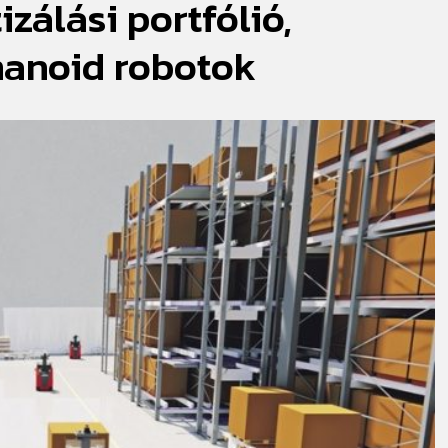
zálási portfólió,
ényeire
látni, nem csak nézni.” –
roboto
Elképesztő jövőképpel indult
a diák
az AI Symposium 2026
umanoid robotok