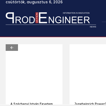
csütörtök, augusztus 6, 2026
A Széchenyi István Egyetem
Jungheinrich Power