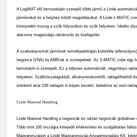
A LogiMAT élő bemutatóján szereplő többi jármű a Linde automatizálás
járműveket és a helyhez kötött megoldásokat. A Linde L-MATIC cor
könnyedén mozog a szűk folyosókon és szűk helyeken. Ideális olyan 
alacsony magasságú raktározás és kiadagolás.
A szabványosított járművek termékpalettáján különféle (ellensúlyos
targonca (VNA) és AMR-ek is szerepelnek. Az S-MATIC cube egy he
bemutatón is szerepelt. Ez a teljesen automatizált, négyirányú rakl
helyeken. Szállítószalagokból, állványrendszerből, raklapliftekből é
óránként akár 100 raklapot is képes kezelni, beleértve az euró-raklap
Linde Material Handling
Linde Material Handling a targoncák és raktári targoncák globálisan 
Több mint 100 országra kiterjedő értékesítési és szolgáltatási hálóz
Magyarországon a Linde Magyaroroszág Anyagmozgatási Kft. képvi