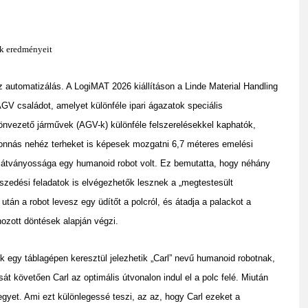
ek eredményeit
z automatizálás. A LogiMAT 2026 kiállításon a Linde Material Handling
AGV családot, amelyet különféle ipari ágazatok speciális
nvezető járművek (AGV-k) különféle felszerelésekkel kaphatók,
 tonnás nehéz terheket is képesek mozgatni 6,7 méteres emelési
látványossága egy humanoid robot volt. Ez bemutatta, hogy néhány
szedési feladatok is elvégezhetők lesznek a „megtestesült
tán a robot levesz egy üdítőt a polcról, és átadja a palackot a
hozott döntések alapján végzi.
atók egy táblagépen keresztül jelezhetik „Carl” nevű humanoid robotnak,
t követően Carl az optimális útvonalon indul el a polc felé. Miután
egyet. Ami ezt különlegessé teszi, az az, hogy Carl ezeket a