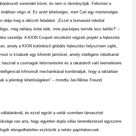
atározott sorrendet követ, és nem is távirányítják. Felismeri a
n önállóan végzi el. Ez azért lehetséges, mert Carl egy mesterséges
an oldja meg a rábízott feladatot. „Ezzel a humanoid robottal
égis, még néhány évbe telik, mire piacképes termék lesz belőle?” –
ési vezetője. A KION Csoport részeként végzett projekt a fejlesztés
an, amely a KION különböző globális fejlesztési helyszínein zajlik,
t is kínálunk egy kiforrott járművet, amely intelligens robotkarral
t használ a csomagok felismerésére és a rakatokról való leemelésére.
ntelligenciát kifinomult mechanikával kombináljuk, hogy a raktárban
ak a jelenlegi lehetőségeken” – mondta Jan-Niklas Freund.
vállalatoknál, és ezzel együtt a velük szemben támasztott
züksége van arra, hogy egyetlen dupla villás berendezéssel egyszerre
pírfogók elengedhetetlen eszközök a nehéz papírtekercsek