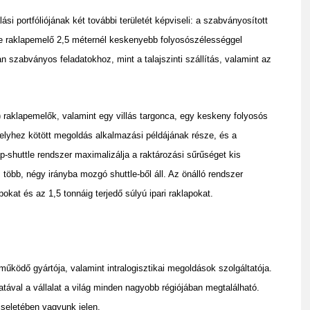
i portfóliójának két további területét képviseli: a szabványosított
e raklapemelő 2,5 méternél keskenyebb folyosószélességgel
szabványos feladatokhoz, mint a talajszinti szállítás, valamint az
) raklapemelők, valamint egy villás targonca, egy keskeny folyosós
lyhez kötött megoldás alkalmazási példájának része, és a
ap-shuttle rendszer maximalizálja a raktározási sűrűséget kis
s több, négy irányba mozgó shuttle-ből áll. Az önálló rendszer
okat és az 1,5 tonnáig terjedő súlyú ipari raklapokat.
működő gyártója, valamint intralogisztikai megoldások szolgáltatója.
atával a vállalat a világ minden nagyobb régiójában megtalálható.
seletében vagyunk jelen.