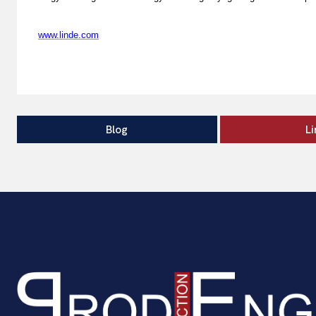
www.linde.com
Blog
L