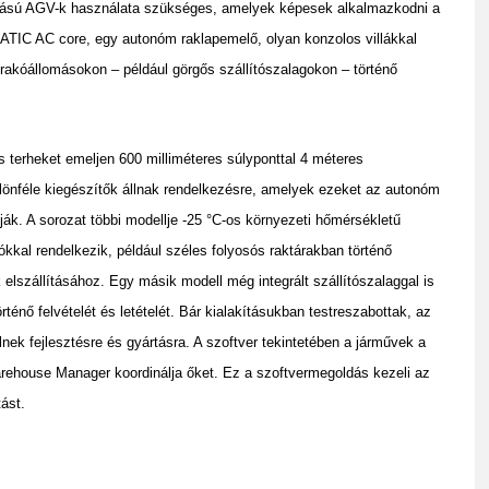
írású AGV-k használata szükséges, amelyek képesek alkalmazkodni a
MATIC AC core, egy autonóm raklapemelő, olyan konzolos villákkal
trakóállomásokon – például görgős szállítószalagokon – történő
s terheket emeljen 600 milliméteres súlyponttal 4 méteres
önféle kiegészítők állnak rendelkezésre, amelyek ezeket az autonóm
tják. A sorozat többi modellje -25 °C-os környezeti hőmérsékletű
kkal rendelkezik, például széles folyosós raktárakban történő
szállításához. Egy másik modell még integrált szállítószalaggal is
rténő felvételét és letételét. Bár kialakításukban testreszabottak, az
nek fejlesztésre és gyártásra. A szoftver tekintetében a járművek a
ehouse Manager koordinálja őket. Ez a szoftvermegoldás kezeli az
ást.