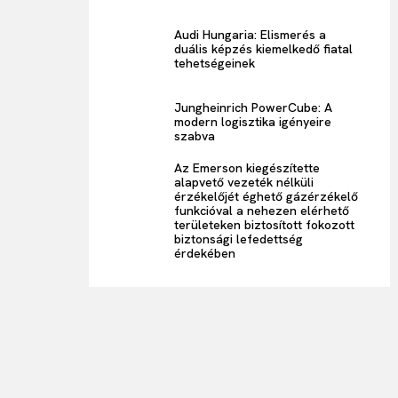
Audi Hungaria: Elismerés a
duális képzés kiemelkedő fiatal
tehetségeinek
Jungheinrich PowerCube: A
modern logisztika igényeire
szabva
Az Emerson kiegészítette
alapvető vezeték nélküli
érzékelőjét éghető gázérzékelő
funkcióval a nehezen elérhető
területeken biztosított fokozott
biztonsági lefedettség
érdekében