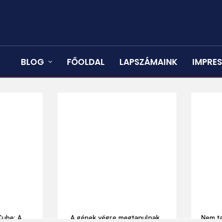
BLOG
FŐOLDAL
LAPSZÁMAINK
IMPRE
Cube: A
„A gépek végre megtanulnak
Nem ta