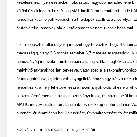
kezeléséhez. Ilyen esetekben robusztus, nagyobb maradék teherb
különböző feladatokhoz. A LogiMAT kiállításon bemutatott Linde I-
rendelkezik, amelyek képesek zárt raklapok szállítására és olyan á
árufelvételre, amelyek alá a keréktámaszok nem tudnak behajtani.
Ezt a robusztus ellensúlyos járművet úgy tervezték, hogy 4,0 tonná
magasságig, vagy 3,5 tonnás terheket 6,7 méteres magasságig. Kül
nehézsúlyú járműveket multifunkcionális logisztikai segítőkké alakí
mélyhűtő raktárakhoz lett tervezve, vagy speciális rakományhordozó
árumozgatáshoz, gyártósorok anyagellátásához vagy késztermékek el
rendelkezik, amely lehetővé teszi a rakományok oldalról és elölről tö
összes jármű megfelel az ipari szabványoknak, és házon belül kerül
MATIC:move+ platformon alapulnak, és szükség esetén a Linde War
autonóm áruáramláson belüli vezérlést, útvonaltervezést és átszállít
Szabványosított, testreszabott és helyhez kötött