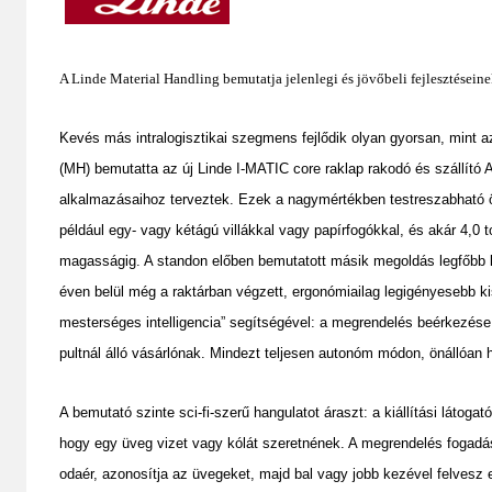
A Linde Material Handling bemutatja jelenlegi és jövőbeli fejlesztésein
Kevés más intralogisztikai szegmens fejlődik olyan gyorsan, mint a
(MH) bemutatta az új Linde I-MATIC core raklap rakodó és szállító 
alkalmazásaihoz terveztek. Ezek a nagymértékben testreszabható ö
például egy- vagy kétágú villákkal vagy papírfogókkal, és akár 4,0
magasságig. A standon előben bemutatott másik megoldás legfőbb 
éven belül még a raktárban végzett, ergonómiailag legigényesebb ki
mesterséges intelligencia” segítségével: a megrendelés beérkezése u
pultnál álló vásárlónak. Mindezt teljesen autonóm módon, önállóan 
A bemutató szinte sci-fi-szerű hangulatot áraszt: a kiállítási látog
hogy egy üveg vizet vagy kólát szeretnének. A megrendelés fogadásá
odaér, azonosítja az üvegeket, majd bal vagy jobb kezével felvesz 