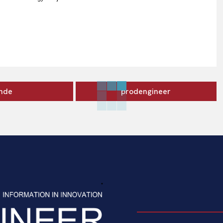
inde
prodengineer