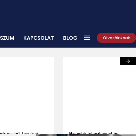
SSZUM
KAPCSOLAT
BLOG
Olvasóinknak
nkönyvből tanulnak:
Nagyobb teljesítményt és