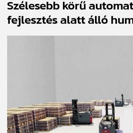
Szélesebb körű automati
adott otthont a World Robot
modern logisztika ig
Olympiad magyarországi
szabva
döntőjének
fejlesztés alatt álló h