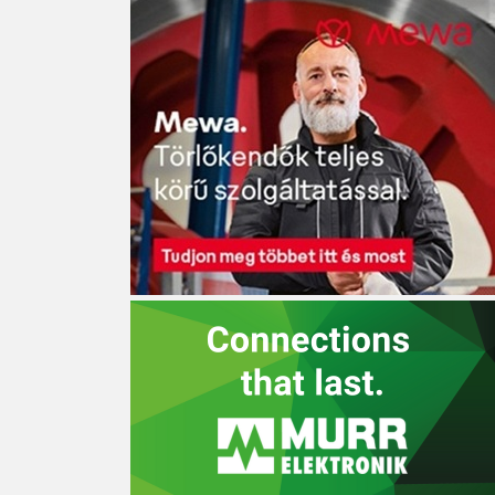
kkal és MI-vel készülnek
biztonságot ígér a LOGO! 9
ok a jövő kihívásaira