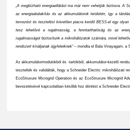
„A megbízható energiaellátást ma már nem vehetjük biztosra. A Sc
az energiaátalakítás és az akkumulátorok területén, így a tárol
tervezést és tesztelést követően piacra kerülő BESS-el egy olyan 
tesz lehetővé a rugalmasság, a fenntarthatóság és az energia
rugalmasságot biztosítunk a mikrohálózatok számára, mivel lehetőv
rendszert kínáljanak ügyfeleiknek”
– mondta el Bala Vinayagam, a Sch
Az akkumulátormodulokból és -tartókból, akkumulátor-kezelő rends
tesztelték és validálták, hogy a Schneider Electric mikrohálózati
EcoStruxure Microgrid Operation és az EcoStruxure Microgrid Adv
bevezetésével kapcsolatban később hoz döntést a Schneider Electr