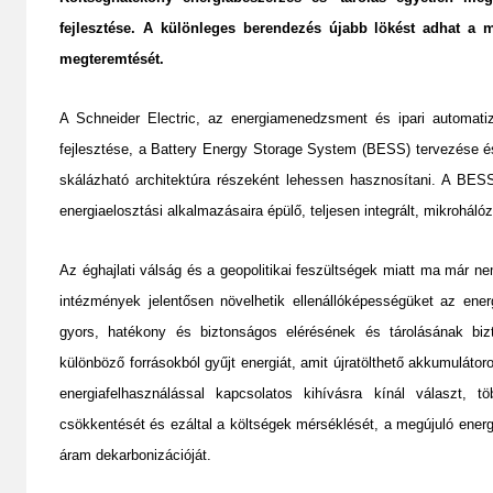
fejlesztése. A különleges berendezés újabb lökést adhat a m
megteremtését.
A Schneider Electric, az energiamenedzsment és ipari automatizá
fejlesztése, a Battery Energy Storage System (BESS) tervezése é
skálázható architektúra részeként lehessen hasznosítani. A BESS 
energiaelosztási alkalmazásaira épülő, teljesen integrált, mikroháló
Az éghajlati válság és a geopolitikai feszültségek miatt ma már ne
intézmények jelentősen növelhetik ellenállóképességüket az ener
gyors, hatékony és biztonságos elérésének és tárolásának biz
különböző forrásokból gyűjt energiát, amit újratölthető akkumuláto
energiafelhasználással kapcsolatos kihívásra kínál választ, t
csökkentését és ezáltal a költségek mérséklését, a megújuló ener
áram dekarbonizációját.