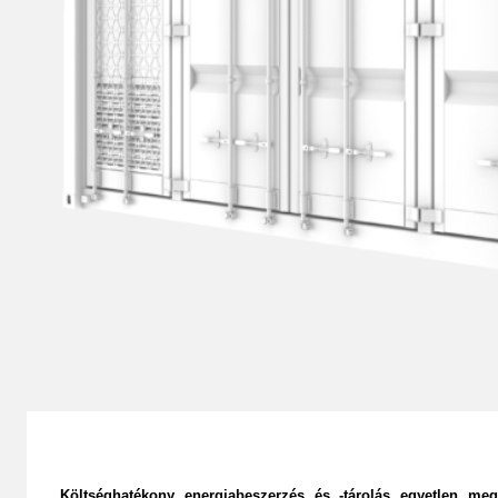
Költséghatékony energiabeszerzés és -tárolás egyetlen me