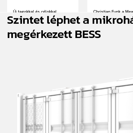
Új tagokkal és célokkal
Christian Funk a Me
Szintet léphet a mikrohá
folytatja munkáját a MAGE
igazgatóságának új 
megérkezett BESS