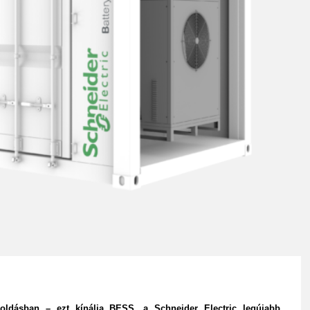
goldásban – ezt kínálja BESS, a Schneider Electric legújabb