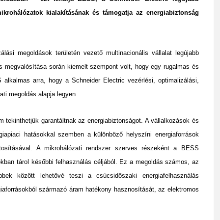
ikrohálózatok kialakításának és támogatja az energiabiztonság
lási megoldások területén vezető multinacionális vállalat legújabb
s megvalósítása során kiemelt szempont volt, hogy egy rugalmas és
alkalmas arra, hogy a Schneider Electric vezérlési, optimalizálási,
zati megoldás alapja legyen.
m tekinthetjük garantáltnak az energiabiztonságot. A vállalkozások és
giapiaci hatásokkal szemben a különböző helyszíni energiaforrások
tosításával. A mikrohálózati rendszer szerves részeként a BESS
rokban tárol későbbi felhasználás céljából. Ez a megoldás számos, az
öbbek között lehetővé teszi a csúcsidőszaki energiafelhasználás
giaforrásokból származó áram hatékony hasznosítását, az elektromos