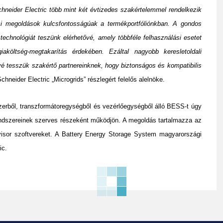
hneider Electric több mint két évtizedes szakértelemmel rendelkezik
ási megoldások kulcsfontosságúak a termékportfóliónkban. A gondos
technológiát teszünk elérhetővé, amely többféle felhasználási esetet
költség-megtakarítás érdekében. Ezáltal nagyobb keresletoldali
é tesszük szakértő partnereinknek, hogy biztonságos és kompatibilis
neider Electric „Microgrids” részlegért felelős alelnöke.
zerből, transzformátoregységből és vezérlőegységből álló BESS-t úgy
 rendszereinek szerves részeként működjön. A megoldás tartalmazza az
isor szoftvereket.
A Battery Energy Storage System magyarországi
ic.