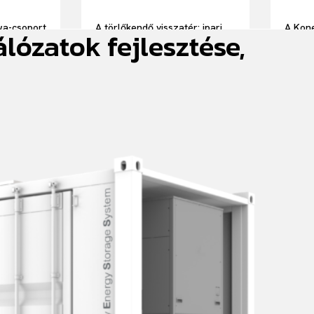
wa-csoport
A törlőkendő visszatér: ipari
A Kone
lózatok fejlesztése,
elnöke
törlőkendők teljes körű
straté
szolgáltatással
alapú
hatéko
kiszer
kiemel
élmén