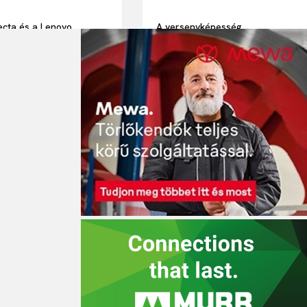
cta és a Lenovo
A versenyképesség
giai partnersége: AI-
szempontjából kulcstényező
 megoldásokkal a
lesz az ipari intelligencia
nyabb IT-
alkalmazása a Schneider
vezésért és a
Electric friss kutatása szerint
kedő munkavállalói
yért