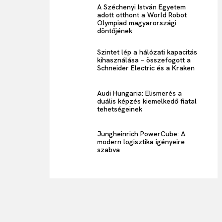
A Széchenyi István Egyetem
adott otthont a World Robot
Olympiad magyarországi
döntőjének
Szintet lép a hálózati kapacitás
kihasználása – összefogott a
Schneider Electric és a Kraken
Audi Hungaria: Elismerés a
duális képzés kiemelkedő fiatal
tehetségeinek
Jungheinrich PowerCube: A
modern logisztika igényeire
szabva