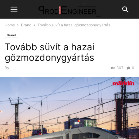
Home
Brand
Tovább süvít a hazai gőzmozdonygyártás
Brand
Tovább süvít a hazai
gőzmozdonygyártás
By
-
307
0