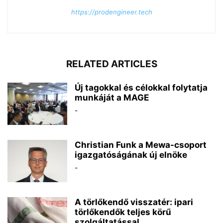
https://prodengineer.tech
RELATED ARTICLES
Új tagokkal és célokkal folytatja
munkáját a MAGE
-
Christian Funk a Mewa-csoport
igazgatóságának új elnöke
-
A törlőkendő visszatér: ipari
törlőkendők teljes körű
szolgáltatással