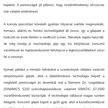
képeket. A pontosságot jól jellemzi, hogy tizedmilliméternyi elcsúszás
már selejtet eredményez.
A komoly precizitást követelő gyártási folyamat sokféle megmunkáló,
formázó, alakító és festési technológiából áll össze, így a géppark a
funkcióit és korát illetően is rendkívül színes. Némelyik régóta használt,
de még mindig jó mechanikájú gép egy kis felújítással, korszerű
vezérléssel és hajtásrendszerrel felruházva a legkorszerűbbekkel veszi
fel a versenyt.
Ilyenek például a miniatűr feliratokat a szerelvények oldalára varázsló
tamponnyomó gépek, ahol a léptetőmotoros technológia helyett a
megfelelő pontosságot és dinamikát már a Siemens Zrt. megoldásai
(SINAMICS S210 szervóhajtásrendszer, valamint SIMATIC S7-1500
vezérlőrendszerek) biztosítják. A technológiai váltással magas szinten
felügyelt, korszerű gépet kapott a győri gyár, ahol a kezelőszemélyzet