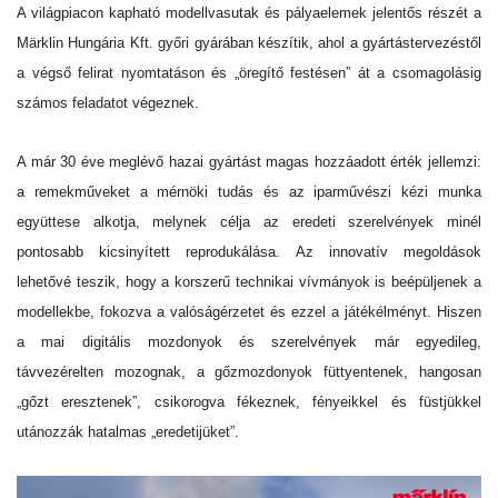
A világpiacon kapható modellvasutak és pályaelemek jelentős részét a
Märklin Hungária Kft. győri gyárában készítik, ahol a gyártástervezéstől
a végső felirat nyomtatáson és „öregítő festésen” át a csomagolásig
számos feladatot végeznek.
A már 30 éve meglévő hazai gyártást magas hozzáadott érték jellemzi:
a remekműveket a mérnöki tudás és az iparművészi kézi munka
együttese alkotja, melynek célja az eredeti szerelvények minél
pontosabb kicsinyített reprodukálása. Az innovatív megoldások
lehetővé teszik, hogy a korszerű technikai vívmányok is beépüljenek a
modellekbe, fokozva a valóságérzetet és ezzel a játékélményt. Hiszen
a mai digitális mozdonyok és szerelvények már egyedileg,
távvezérelten mozognak, a gőzmozdonyok füttyentenek, hangosan
„gőzt eresztenek”, csikorogva fékeznek, fényeikkel és füstjükkel
utánozzák hatalmas „eredetijüket”.