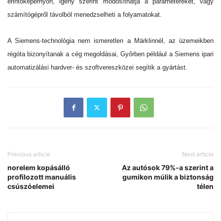
érintőképernyőn, igény szerint módosíthatja a paramétereket, vagy
számítógépről távolból menedzselheti a folyamatokat.
A Siemens-technológia nem ismeretlen a Märklinnél, az üzemeikben
régóta bizonyítanak a cég megoldásai, Győrben például a Siemens ipari
automatizálási hardver- és szoftvereszközei segítik a gyártást.
Previous article
Next article
norelem kopásálló
Az autósok 79%-a szerint a
profilozott manuális
gumikon múlik a biztonság
csúszóelemei
télen