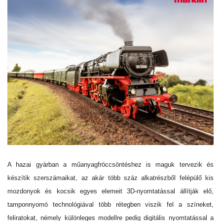
A hazai gyárban a műanyagfröccsöntéshez is maguk tervezik és
készítik szerszámaikat, az akár több száz alkatrészből felépülő kis
mozdonyok és kocsik egyes elemeit 3D-nyomtatással állítják elő,
tamponnyomó technológiával több rétegben viszik fel a színeket,
feliratokat, némely különleges modellre pedig digitális nyomtatással a