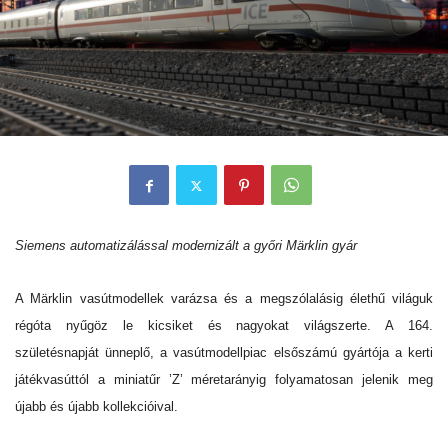
Siemens automatizálással modernizált a győri Märklin gyár
A Märklin vasútmodellek varázsa és a megszólalásig élethű világuk
régóta nyűgöz le kicsiket és nagyokat világszerte. A 164.
születésnapját ünneplő, a vasútmodellpiac elsőszámú gyártója a kerti
játékvasúttól a miniatűr ’Z’ méretarányig folyamatosan jelenik meg
újabb és újabb kollekcióival.