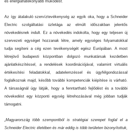
és energiahatékonyabb működést.
Az így átalakuló szervíztevékenység az egyik oka, hogy a Schneider
Electric szolgáltatási üzletága az elmúlt időszakban jelentős
növekedésnek indult. Ez a növekedés indokolta, hogy egy teljesen új
szervezeti egységet hozzanak létre, amely egységes folyamatokkal
tudja segíteni a cég ezen tevékenységét egész Európában. A most
létrejövő budapesti központban dolgozó munkatársak kezdetben
ajánlatkészítéssel, a rendelések koordinációjával, valamint virtuális
értékesítési feladatokkal, adatelemzéssel és ügyfélgondozással
foglalkoznak majd, később további kompetenciák kiépítése is várható.
A társaságnál úgy látják, hogy a fenntartható fejlődést és a további
növekedést egy központi egység létrehozásával még jobban tudják
támogatni.
„Magyarország több szempontból is stratégiai szerepet foglal el a
Schneider Electric életében és már eddig is több területen bizonyítottuk,