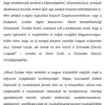
hogy rendelkezünk azokkal a képességekkel, infrastruktúrával, amelyek
alkalmassá tesznek minket akár egy európai központ működtetésére is.
Mint például a régiós logisztikai központ Szigetszentmiklóson, vagy a
budapesti, szintén régiós beszerzési, illetve fenntarthatósági
központunk. További fontos szempont volt a kiválasztás során, hogy a
nyelvi igényeket is megfelelően ki tudjuk szolgálni Magyarországon.
Külön öröm, hogy az új európai központ vezetője magyar szakember
lesz, Gendúr István, aki immár tíz éve erősíti a Schneider Electric
csapatát”
– mondta el Veres Zsolt, a Schneider Electric
országigazgatója.
„Idővel Európa teljes területén a magyar központból segítjük majd a
helyszíni szolgáltatási tevékenységet. Magas hozzáadott értéket
képviselő új munkahelyek jönnek létre az új központban, ahova már
megkezdtük a munkatársak toborzását és kiválasztását. Jelenleg
ajánlatkészítő mérnök, virtuális értékesítés, rendelésmenedzser,
adatelemző, ügyfélkapcsolati és munkafolyamat-tervező
munkakörökbe