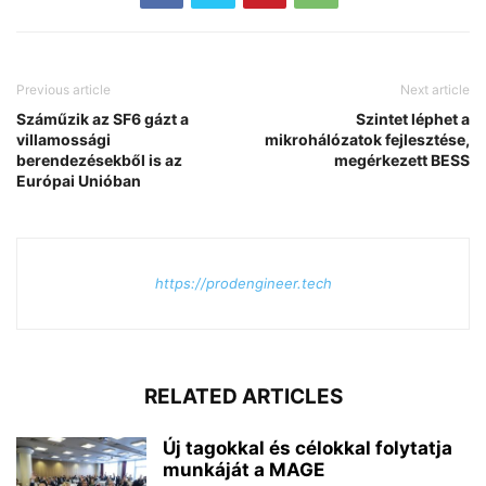
Previous article
Next article
Száműzik az SF6 gázt a
Szintet léphet a
villamossági
mikrohálózatok fejlesztése,
berendezésekből is az
megérkezett BESS
Európai Unióban
https://prodengineer.tech
RELATED ARTICLES
Új tagokkal és célokkal folytatja
munkáját a MAGE