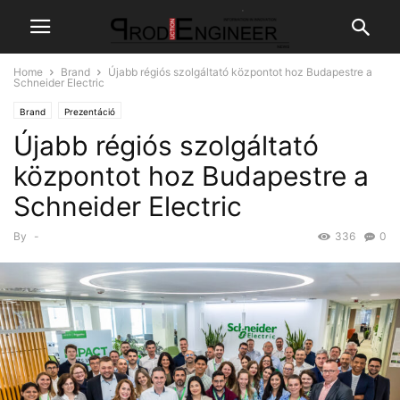
Home
Brand
Újabb régiós szolgáltató központot hoz Budapestre a
Schneider Electric
Brand
Prezentáció
Újabb régiós szolgáltató
központot hoz Budapestre a
Schneider Electric
By
-
336
0