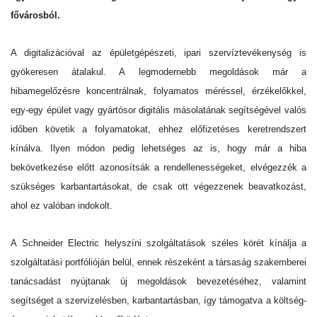
fővárosból.
A digitalizációval az épületgépészeti, ipari szervíztevékenység is
gyökeresen átalakul. A legmodernebb megoldások már a
hibamegelőzésre koncentrálnak, folyamatos méréssel, érzékelőkkel,
egy-egy épület vagy gyártósor digitális másolatának segítségével valós
időben követik a folyamatokat, ehhez előfizetéses keretrendszert
kínálva. Ilyen módon pedig lehetséges az is, hogy már a hiba
bekövetkezése előtt azonosítsák a rendellenességeket, elvégezzék a
szükséges karbantartásokat, de csak ott végezzenek beavatkozást,
ahol ez valóban indokolt.
A Schneider Electric helyszíni szolgáltatások széles körét kínálja a
szolgáltatási portfólióján
belül, ennek részeként a társaság szakemberei
tanácsadást nyújtanak új megoldások bevezetéséhez, valamint
segítséget a szervizelésben, karbantartásban, így támogatva a költség-