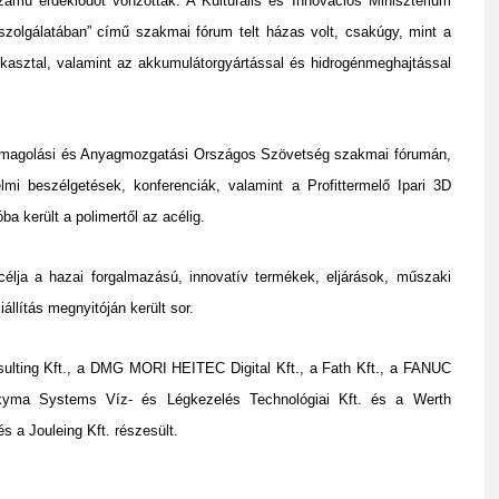
ámú érdeklődőt vonzottak. A Kulturális és Innovációs Minisztérium
szolgálatában” című szakmai fórum telt házas volt, csakúgy, mint a
ekasztal, valamint az akkumulátorgyártással és hidrogénmeghajtással
somagolási és Anyagmozgatási Országos Szövetség szakmai fórumán,
i beszélgetések, konferenciák, valamint a Profittermelő Ipari 3D
 került a polimertől az acélig.
élja a hazai forgalmazású, innovatív termékek, eljárások, műszaki
állítás megnyitóján került sor.
ulting Kft., a DMG MORI HEITEC Digital Kft., a Fath Kft., a FANUC
yma Systems Víz- és Légkezelés Technológiai Kft. és a Werth
 a Jouleing Kft. részesült.