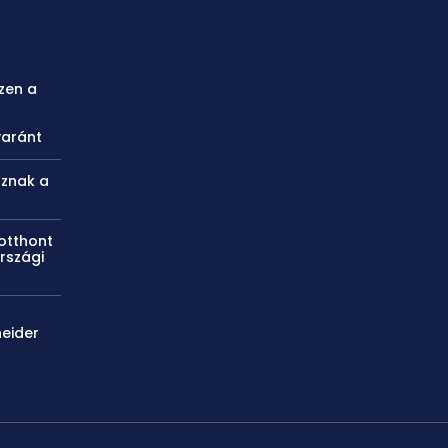
zen a
yaránt
oznak a
otthont
rszági
neider