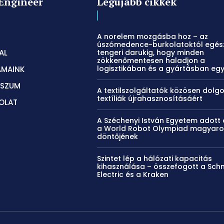
Engineer
Legújabb cikkek
A norelem mozgásba hoz – az
úszómedence-burkolatoktól egés
AL
tengeri darukig, hogy minden
zökkenőmentesen haladjon a
logisztikában és a gyártásban eg
ÁMAINK
SSZUM
A textilszolgáltatók közösen dolg
textíliák újrahasznosításáért
OLAT
A Széchenyi István Egyetem adott 
a World Robot Olympiad magyaro
döntőjének
Szintet lép a hálózati kapacitás
kihasználása – összefogott a Sch
Electric és a Kraken