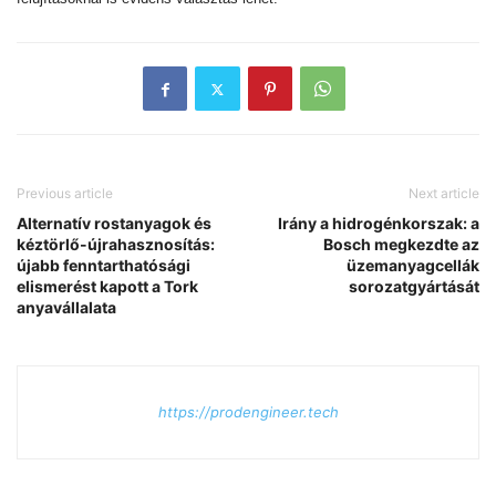
Previous article
Next article
Alternatív rostanyagok és
Irány a hidrogénkorszak: a
kéztörlő-újrahasznosítás:
Bosch megkezdte az
újabb fenntarthatósági
üzemanyagcellák
elismerést kapott a Tork
sorozatgyártását
anyavállalata
https://prodengineer.tech