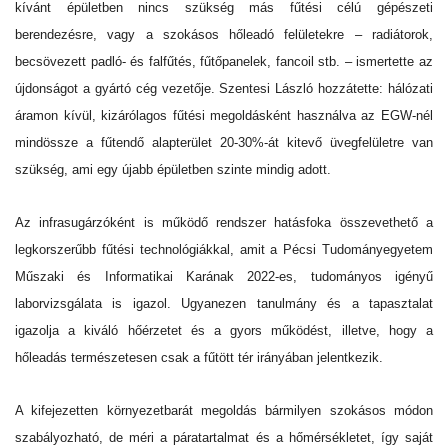
kívánt épületben nincs szükség más fűtési célú gépészeti
berendezésre, vagy a szokásos hőleadó felületekre ‒ radiátorok,
becsövezett padló- és falfűtés, fűtőpanelek, fancoil stb. ‒ ismertette az
újdonságot a gyártó cég vezetője. Szentesi László hozzátette: hálózati
áramon kívül, kizárólagos fűtési megoldásként használva az EGW-nél
mindössze a fűtendő alapterület 20-30%-át kitevő üvegfelületre van
szükség, ami egy újabb épületben szinte mindig adott.
Az infrasugárzóként is működő rendszer hatásfoka összevethető a
legkorszerűbb fűtési technológiákkal, amit a Pécsi Tudományegyetem
Műszaki és Informatikai Karának 2022-es, tudományos igényű
laborvizsgálata is igazol. Ugyanezen tanulmány és a tapasztalat
igazolja a kiváló hőérzetet és a gyors működést, illetve, hogy a
hőleadás természetesen csak a fűtött tér irányában jelentkezik.
A kifejezetten környezetbarát megoldás bármilyen szokásos módon
szabályozható, de méri a páratartalmat és a hőmérsékletet, így saját