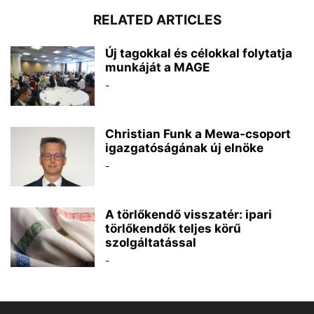
RELATED ARTICLES
Új tagokkal és célokkal folytatja
munkáját a MAGE
-
Christian Funk a Mewa-csoport
igazgatóságának új elnöke
-
A törlőkendő visszatér: ipari
törlőkendők teljes körű
szolgáltatással
-