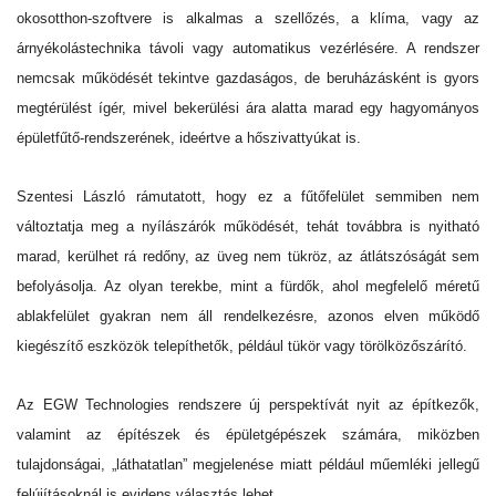
okosotthon-szoftvere is alkalmas a szellőzés, a klíma, vagy az
árnyékolástechnika távoli vagy automatikus vezérlésére. A rendszer
nemcsak működését tekintve gazdaságos, de beruházásként is gyors
megtérülést ígér, mivel bekerülési ára alatta marad egy hagyományos
épületfűtő-rendszerének, ideértve a hőszivattyúkat is.
Szentesi László rámutatott, hogy ez a fűtőfelület semmiben nem
változtatja meg a nyílászárók működését, tehát továbbra is nyitható
marad, kerülhet rá redőny, az üveg nem tükröz, az átlátszóságát sem
befolyásolja. Az olyan terekbe, mint a fürdők, ahol megfelelő méretű
ablakfelület gyakran nem áll rendelkezésre, azonos elven működő
kiegészítő eszközök telepíthetők, például tükör vagy törölközőszárító.
Az EGW Technologies rendszere új perspektívát nyit az építkezők,
valamint az építészek és épületgépészek számára, miközben
tulajdonságai, „láthatatlan” megjelenése miatt például műemléki jellegű
felújításoknál is evidens választás lehet.