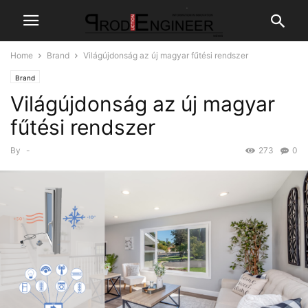
Home
Brand
Világújdonság az új magyar fűtési rendszer
Brand
Világújdonság az új magyar
fűtési rendszer
By
-
273
0