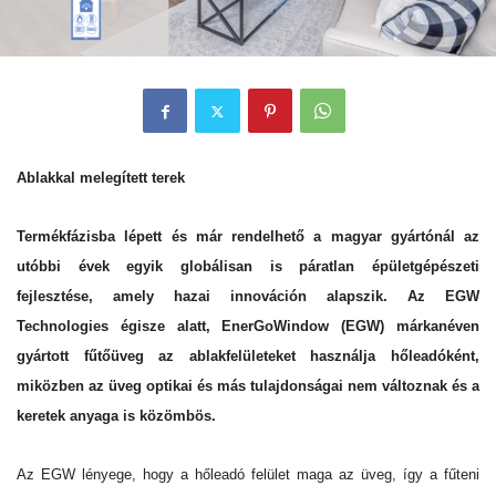
Ablakkal melegített terek
Termékfázisba lépett és már rendelhető a magyar gyártónál az
utóbbi évek egyik globálisan is páratlan épületgépészeti
fejlesztése, amely hazai innováción alapszik. Az EGW
Technologies égisze alatt, EnerGoWindow (EGW) márkanéven
gyártott fűtőüveg az ablakfelületeket használja hőleadóként,
miközben az üveg optikai és más tulajdonságai nem változnak és a
keretek anyaga is közömbös.
Az EGW lényege, hogy a hőleadó felület maga az üveg, így a fűteni