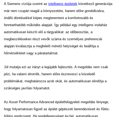
A Siemens víziója szerint az
intelligens épületek
következő generációja
már nem csupán reagál a környezetére, hanem előre gondolkodva,
önálló döntésekkel képes megteremteni a komfortosabb és
fenntarthatóbb működés alapjait. Így például egy intelligens irodaház
automatikusan készíti elő a tárgyalókat: az időbeosztás, a
megbeszéléseken részt vevők száma és személyes preferenciái
alapján kiválasztja a megfelelő méretű helyiséget és beállítja a
hőmérsékletet vagy a páratartalmat.
Jól mutatja ezt az irányt a legújabb fejlesztés. A megoldás nem csak
jelzi, ha valami elromlik, hanem előre észreveszi a közeledő
problémákat, meghatározza azok okát, és automatikusan elindítja a
szükséges javítási folyamatot.
Az Asset Performance Advanced épületfelügyeleti megoldás lényege,
hogy folyamatosan figyeli az épület gépészeti berendezéseit és fűtés-
hűtési rendszereit. Ha rendellenességet észlel, automatikusan