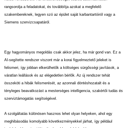
rangsorolja a feladatokat, és továbbítja azokat a megfelelő
szakembereknek, legyen szó az épület saját karbantartóiról vagy a
Siemens szervizcsapatáról.
Egy hagyományos megoldás csak akkor jelez, ha már gond van. Ez a
AI-segítette rendszer viszont már a korai figyelmeztető jeleket is
felismeri, így jobban elkerülhetők a költséges sürgősségi javítások, a
váratlan leállások és az elégedetlen bérlők. Az új rendszer tehát
összeköti a hibák felismerését, az azonnali döntéshozatalt és a
tényleges beavatkozást a mesterséges intelligencia, szakértői tudás és
szerviztámogatás segítségével.
A szolgáltatás különösen hasznos lehet olyan helyeken, ahol egy
meghibásodás komolyabb következményekkel járhat, így például