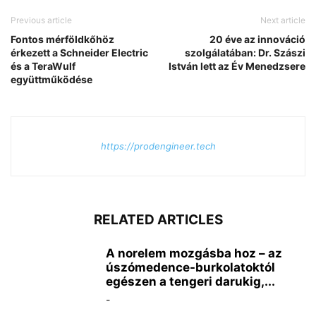
Previous article
Next article
Fontos mérföldkőhöz
20 éve az innováció
érkezett a Schneider Electric
szolgálatában: Dr. Szászi
és a TeraWulf
István lett az Év Menedzsere
együttműködése
https://prodengineer.tech
RELATED ARTICLES
A norelem mozgásba hoz – az
úszómedence-burkolatoktól
egészen a tengeri darukig,...
-