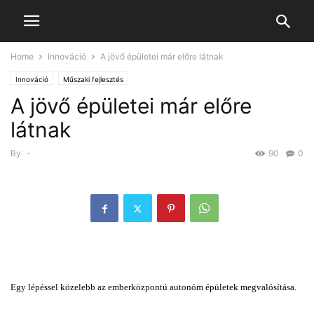
Home
Innováció
A jövő épületei már előre látnak
Innováció
Műszaki fejlesztés
A jövő épületei már előre
látnak
By
-
90
0
Egy lépéssel közelebb az emberközpontú autonóm épületek megvalósítása.