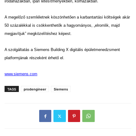
irodaházakban, ipari létesítményekben, kórházakban.
A megelőző szemléletnek köszönhetően a karbantartási költségek akár
50 százalékkal is csökkenthetők a hagyományos, „elromlik, majd
megjavítjuk” megközelítéshez képest.
A szolgáltatás a Siemens Building X digitális épületmenedzsment
platformjának részeként érhető el.
www.siemens.com
TAGS
prodengineer
Siemens