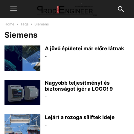
Home
Tags
Siemens
Siemens
A jövő épületei már előre látnak
-
Nagyobb teljesítményt és
biztonságot ígér a LOGO! 9
-
Lejárt a rozoga síliftek ideje
-