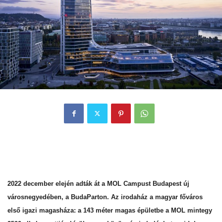
Siemens-technológia a MOL Campus épületében.
2022 december elején adták át a MOL Campust Budapest új
városnegyedében, a BudaParton. Az irodaház a magyar főváros
első igazi magasháza: a 143 méter magas épületbe a MOL mintegy