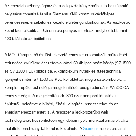
Az energiahatékonysághoz és a dolgozók kényelméhez is hozzájáruló
helyiségautomatizálásról a Siemens KNX kommunikációképes
berendezései, érzékelői és kezelőfelületei gondoskodnak. Az eszközök
közül kiemelkedik a TC5 érintőképernyős interfész, melyből több mint
400 található az épületben.
A MOL Campus hő és füstfelvezető rendszer automatizált működését
redundáns gyűrűkbe összefogva közel 50 db ipari számítógép (S7 1500
és S7 1200 PLC) biztosítja. A komplexum hűtés- és fűtéstechnikai
igényeit szintén S7 1500-as PLC-kel oldották meg a szakemberek, a
komplett épülettechnológia megjelenítését pedig redundáns WinCC OA
rendszer végzi. A megjelenítőn kb. 300 ezer adatpont látható az
épületről, beleértve a hűtési, fűtési, világítási rendszereket és az
energiamenedzsmentet is. A rendszer a legkorszerűbb web
technológiának köszönhetően egy időben nyolc munkaállomásról, akár
mobiltelefonról vagy tabletről is kezelhető. A
Siemens
rendszere által