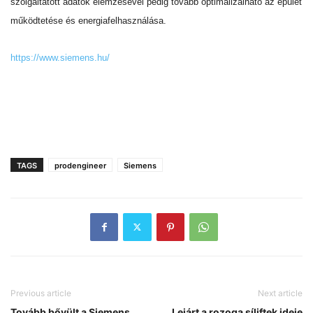
szolgáltatott adatok elemzésével pedig tovább optimalizálható az épület
működtetése és energiafelhasználása.
https://www.siemens.hu/
ProdEngineer mérnöki szaklap
TAGS
prodengineer
Siemens
Previous article
Next article
Tovább bővült a Siemens
Lejárt a rozoga síliftek ideje