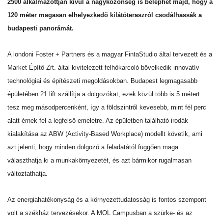
2500 alkalmazottján kívül a nagyközönség is beléphet majd, hogy a
120 méter magasan elhelyezkedő kilátóteraszról csodálhassák a
budapesti panorámát.
A londoni Foster + Partners és a magyar FintaStudio által tervezett és a
Market Építő Zrt. által kivitelezett felhőkarcoló bővelkedik innovatív
technológiai és építészeti megoldásokban. Budapest legmagasabb
épületében 21 lift szállítja a dolgozókat, ezek közül több is 5 métert
tesz meg másodpercenként, így a földszintről kevesebb, mint fél perc
alatt érnek fel a legfelső emeletre. Az épületben található irodák
kialakítása az ABW (Activity-Based Workplace) modellt követik, ami
azt jelenti, hogy minden dolgozó a feladatától függően maga
választhatja ki a munkakörnyezetét, és azt bármikor rugalmasan
változtathatja.
Az energiahatékonyság és a környezettudatosság is fontos szempont
volt a székház tervezésekor. A MOL Campusban a szürke- és az