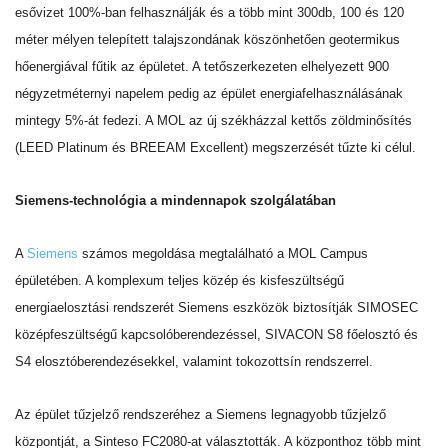
esővizet 100%-ban felhasználják és a több mint 300db, 100 és 120
méter mélyen telepített talajszondának köszönhetően geotermikus
hőenergiával fűtik az épületet. A tetőszerkezeten elhelyezett 900
négyzetméternyi napelem pedig az épület energiafelhasználásának
mintegy 5%-át fedezi. A MOL az új székházzal kettős zöldminősítés
(LEED Platinum és BREEAM Excellent) megszerzését tűzte ki célul.
Siemens-technológia a mindennapok szolgálatában
A
Siemens
számos megoldása megtalálható a MOL Campus
épületében. A komplexum teljes közép és kisfeszültségű
energiaelosztási rendszerét Siemens eszközök biztosítják SIMOSEC
középfeszültségű kapcsolóberendezéssel, SIVACON S8 főelosztó és
S4 elosztóberendezésekkel, valamint tokozottsín rendszerrel.
Az épület tűzjelző rendszeréhez a Siemens legnagyobb tűzjelző
központját, a Sinteso FC2080-at választották. A központhoz több mint