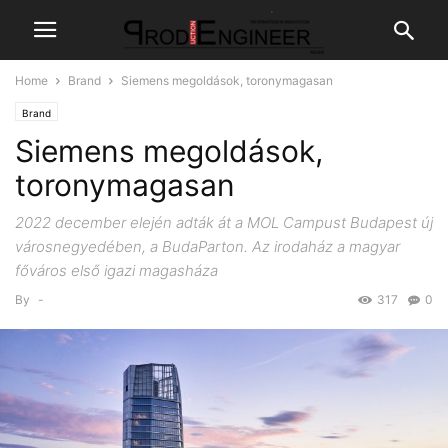
Home
Brand
Siemens megoldások, toronymagasan
Brand
Siemens megoldások,
toronymagasan
2022 december elején adták át a MOL Campust Budapest új
városnegyedében, a BudaParton. Az irodaház a magyar
főváros első igazi magasháza
By
-
317
0