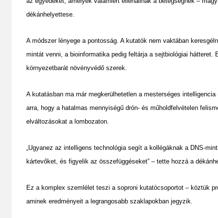
az egyedeket, amelyek valamiért ellenállnak a betegségnek – mag
dékánhelyettese.
A módszer lényege a pontosság. A kutatók nem vaktában keresgélne
mintát venni, a bioinformatika pedig feltárja a sejtbiológiai hátteret
környezetbarát növényvédő szerek.
A kutatásban ma már megkerülhetetlen a mesterséges intelligencia 
arra, hogy a hatalmas mennyiségű drón- és műholdfelvételen felism
elváltozásokat a lombozaton.
„Ugyanez az intelligens technológia segít a kollégáknak a DNS-min
kártevőket, és figyelik az összefüggéseket” – tette hozzá a dékánhe
Ez a komplex szemlélet teszi a soproni kutatócsoportot – köztük pr
aminek eredményeit a legrangosabb szaklapokban jegyzik.