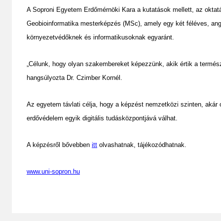
A Soproni Egyetem Erdőmérnöki Kara a kutatások mellett, az oktatás
Geobioinformatika mesterképzés (MSc), amely egy két féléves, an
környezetvédőknek és informatikusoknak egyaránt.
„Célunk, hogy olyan szakembereket képezzünk, akik értik a természe
hangsúlyozta Dr. Czimber Kornél.
Az egyetem távlati célja, hogy a képzést nemzetközi szinten, akár o
erdővédelem egyik digitális tudásközpontjává válhat.
A képzésről bővebben
itt
olvashatnak, tájékozódhatnak.
www.uni-sopron.hu