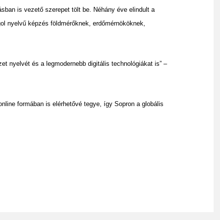
ban is vezető szerepet tölt be. Néhány éve elindult a
gol nyelvű képzés földmérőknek, erdőmérnököknek,
t nyelvét és a legmodernebb digitális technológiákat is” –
nline formában is elérhetővé tegye, így Sopron a globális