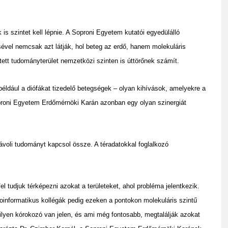
s szintet kell lépnie. A Soproni Egyetem kutatói egyedülálló
sével nemcsak azt látják, hol beteg az erdő, hanem molekuláris
etett tudományterület nemzetközi szinten is úttörőnek számít.
például a diófákat tizedelő betegségek – olyan kihívások, amelyekre a
oni Egyetem Erdőmérnöki Karán azonban egy olyan szinergiát
távoli tudományt kapcsol össze. A téradatokkal foglalkozó
 tudjuk térképezni azokat a területeket, ahol probléma jelentkezik.
bioinformatikus kollégák pedig ezeken a pontokon molekuláris szintű
yen kórokozó van jelen, és ami még fontosabb, megtalálják azokat