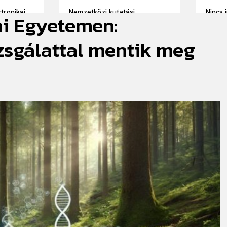
tronikai
Nemzetközi kutatási
Nincs 
ni Egyetemen:
tek a BME
együttműködésben
gazdas
fejlesztenek extrém
körülmények között működő
sgálattal mentik meg
kvantumszenzorokat a HUN-
REN Wigner kutatói