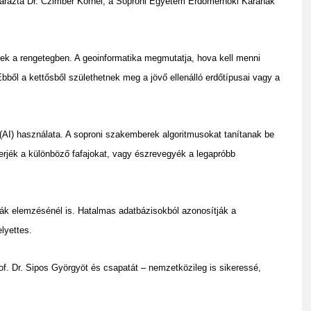
yarázta Dr. Czimber Kornél, a Soproni Egyetem Erdőmérnöki Karának
k a rengetegben. A geoinformatika megmutatja, hova kell menni
. Ebből a kettősből születhetnek meg a jövő ellenálló erdőtípusai vagy a
(AI) használata. A soproni szakemberek algoritmusokat tanítanak be
erjék a különböző fafajokat, vagy észrevegyék a legapróbb
ták elemzésénél is. Hatalmas adatbázisokból azonosítják a
lyettes.
of. Dr. Sipos Györgyöt és csapatát – nemzetközileg is sikeressé,