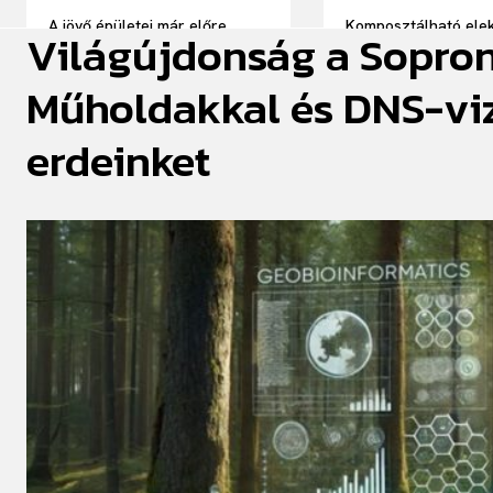
A jövő épületei már előre
Komposztálható elek
Világújdonság a Sopro
látnak
hordozót fejlesztet
kutatói
Műholdakkal és DNS-viz
erdeinket