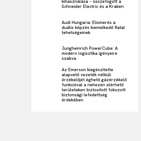
kihasználása – összefogott a
Schneider Electric és a Kraken
Audi Hungaria: Elismerés a
duális képzés kiemelkedő fiatal
tehetségeinek
Jungheinrich PowerCube: A
modern logisztika igényeire
szabva
Az Emerson kiegészítette
alapvető vezeték nélküli
érzékelőjét éghető gázérzékelő
funkcióval a nehezen elérhető
területeken biztosított fokozott
biztonsági lefedettség
érdekében