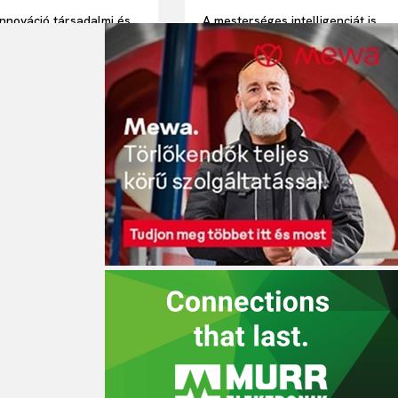
innováció társadalmi és
A mesterséges intelligenciát is
ági haszon nélkül
beveti a Schneider Electric a
villamos hálózatok
modernizálása érdekében