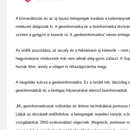
A klímaváltozás és az új típusú betegségek korában a tudománynak i
módszert dolgoztak ki. A geoinformatika és a bioinformatika ötvözé
szinten a gyógyírt is keresik rá. A „geobioinformatika” néven emleg
Az erdők pusztulása, az aszály és a felbukkanó új kártevők – mint 
hagyományos módszerek már nem adnak elég gyors választ. A Sopr
hoztak létre, amely a világon is ritkaságszámba megy.
A megoldás kulcsa a geobioinformatika. Ez a terület két, látszólag 
geoinformatikát és a biológiai folyamatokat elemző bioinformatikát.
„Mi, geoinformatikusok műholdas és drónos technikákkal pontosan fel
Látjuk az elszáradt erdőfoltokat, a betegségek terjedési irányát, a 
vizsgálatokat, DNS-szekvenálást végeznek. Megnézik, pontosan mil